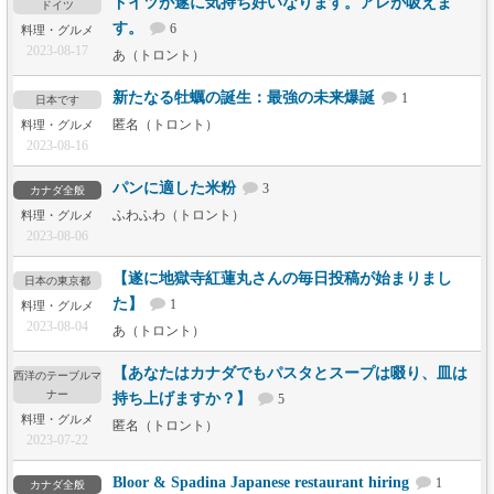
ドイツが遂に気持ち好いなります。アレが吸えま
ドイツ
す。
6
料理・グルメ
2023-08-17
あ（トロント）
新たなる牡蠣の誕生：最強の未来爆誕
1
日本です
匿名（トロント）
料理・グルメ
2023-08-16
パンに適した米粉
3
カナダ全般
ふわふわ（トロント）
料理・グルメ
2023-08-06
【遂に地獄寺紅蓮丸さんの毎日投稿が始まりまし
日本の東京都
た】
1
料理・グルメ
2023-08-04
あ（トロント）
【あなたはカナダでもパスタとスープは啜り、皿は
西洋のテーブルマ
ナー
持ち上げますか？】
5
料理・グルメ
匿名（トロント）
2023-07-22
Bloor & Spadina Japanese restaurant hiring
1
カナダ全般