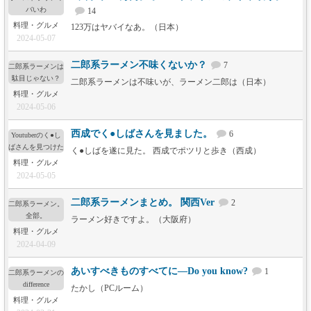
バいわ
14
料理・グルメ
123万はヤバイなあ。（日本）
2024-05-07
二郎系ラーメン不味くないか？
7
二郎系ラーメンは
駄目じゃない？
二郎系ラーメンは不味いが、ラーメン二郎は（日本）
料理・グルメ
2024-05-06
西成でく●しばさんを見ました。
6
Youtuberのく●し
ばさんを見つけた
く●しばを遂に見た。 西成でポツリと歩き（西成）
料理・グルメ
2024-05-05
二郎系ラーメンまとめ。 関西Ver
2
二郎系ラーメン。
全部。
ラーメン好きですよ。（大阪府）
料理・グルメ
2024-04-09
あいすべきものすべてに―Do you know?
1
二郎系ラーメンの
difference
たかし（PCルーム）
料理・グルメ