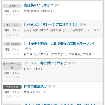
鹿は美味いっすか？
2
山とか
阪神 最強 祝（東成区）
料理・グルメ
2023-11-21
〘GACKT―マレーシアに11年！！〙
0
マレーシア
たかし 記者 年収920万円 22歳（八王子 4階建て ガレージ4つ）
料理・グルメ
2023-11-20
〖【歴史を刻め】大阪で最強の二郎系ラーメン〗
大阪 下新庄等
0
料理・グルメ
2023-11-20
告白された人数29人（大阪生まれ／大阪育ち／大阪嫌い）
ラーメン二郎に付いてのトピ
10
日本：ラーメン二
郎
たかし（東京）
料理・グルメ
2023-10-19
卵黄の醤油漬け
18
カナダ全般
生卵（トロント）
料理・グルメ
2023-10-18