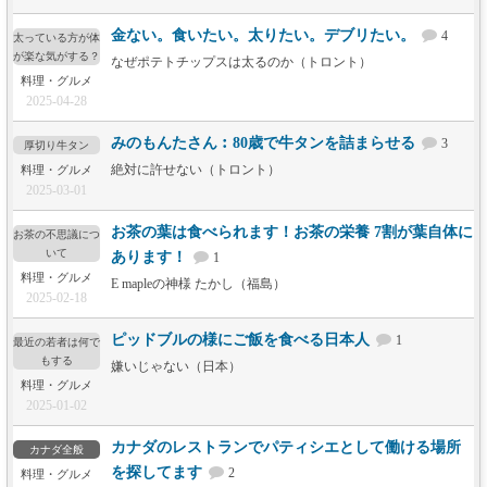
金ない。食いたい。太りたい。デブリたい。
4
太っている方が体
が楽な気がする？
なぜポテトチップスは太るのか（トロント）
料理・グルメ
2025-04-28
みのもんたさん︰80歳で牛タンを詰まらせる
3
厚切り牛タン
絶対に許せない（トロント）
料理・グルメ
2025-03-01
お茶の葉は食べられます！お茶の栄養 7割が葉自体に
お茶の不思議につ
いて
あります！
1
料理・グルメ
E mapleの神様 たかし（福島）
2025-02-18
ピッドブルの様にご飯を食べる日本人
1
最近の若者は何で
もする
嫌いじゃない（日本）
料理・グルメ
2025-01-02
カナダのレストランでパティシエとして働ける場所
カナダ全般
を探してます
2
料理・グルメ