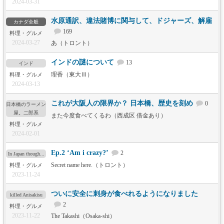
2024-03-31
水原通訳、違法賭博に関与して、ドジャーズ、解雇
カナダ全般
169
料理・グルメ
2024-03-27
あ（トロント）
インドの謎について
13
インド
理香（東大Ⅲ）
料理・グルメ
2024-03-13
これが大阪人の限界か？ 日本橋、歴史を刻め
0
日本橋のラーメン
屋。二郎系
また今度食べてくるわ（西成区 借金あり）
料理・グルメ
2024-02-01
Ep.2 ‘Am i crazy?’
2
In Japan though...
Secret name here.（トロント）
料理・グルメ
2023-11-24
ついに安全に刺身が食べれるようになりました
killed Anisakisu
2
料理・グルメ
2023-11-22
The Takashi（Osaka-shi）