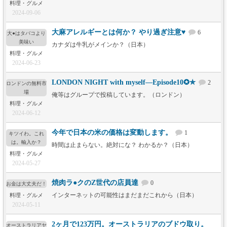
料理・グルメ
2024-09-06
大麻アレルギーとは何か？ やり過ぎ注意♥
6
大●はタバコより
美味い
カナダは牛乳がメインか？（日本）
料理・グルメ
2024-06-23
LONDON NIGHT with myself―Episode10✪✯
2
ロンドンの無料市
場
俺等はグループで投稿しています。（ロンドン）
料理・グルメ
2024-06-12
今年で日本の米の価格は変動します。
1
キツイわ。これ
は。輸入か？
時間は止まらない。絶対にな？ わかるか？（日本）
料理・グルメ
2024-05-27
焼肉ラ●クのZ世代の店員達
0
お金は大丈夫だ！
インターネットの可能性はまだまだこれから（日本）
料理・グルメ
2024-05-11
2ヶ月で123万円。オーストラリアのブドウ取り。
オーストラリアヤ