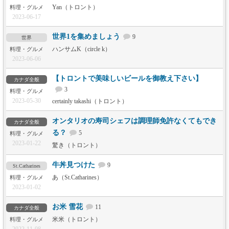
Yan（トロント）
料理・グルメ
2023-06-17
世界1を集めましょう
9
世界
ハンサムK（circle k）
料理・グルメ
2023-06-06
【トロントで美味しいビールを御教え下さい】
カナダ全般
3
料理・グルメ
2023-05-30
certainly takashi（トロント）
オンタリオの寿司シェフは調理師免許なくてもでき
カナダ全般
る？
5
料理・グルメ
2023-01-22
驚き（トロント）
牛丼見つけた
9
St.Catharines
あ（St.Catharines）
料理・グルメ
2023-01-02
お米 雪花
11
カナダ全般
米米（トロント）
料理・グルメ