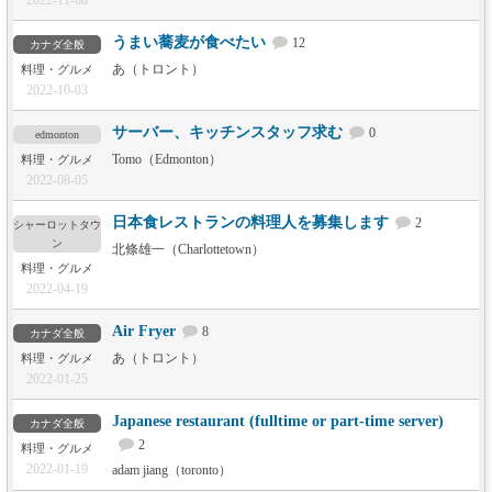
2022-11-08
うまい蕎麦が食べたい
12
カナダ全般
あ（トロント）
料理・グルメ
2022-10-03
サーバー、キッチンスタッフ求む
0
edmonton
Tomo（Edmonton）
料理・グルメ
2022-08-05
日本食レストランの料理人を募集します
2
シャーロットタウ
ン
北條雄一（Charlottetown）
料理・グルメ
2022-04-19
Air Fryer
8
カナダ全般
あ（トロント）
料理・グルメ
2022-01-25
Japanese restaurant (fulltime or part-time server)
カナダ全般
2
料理・グルメ
2022-01-19
adam jiang（toronto）