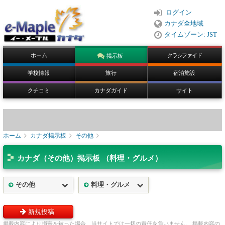
ログイン
カナダ全地域
タイムゾーン: JST
ホーム
クラシファイド
掲示板
学校情報
旅行
宿泊施設
クチコミ
カナダガイド
サイト
ホーム
カナダ掲示板
その他
カナダ（その他）掲示板 （料理・グルメ）
その他
料理・グルメ
新規投稿
掲載内容により損害を被った場合、当サイトでは一切の責任を負いません。 掲載内容の