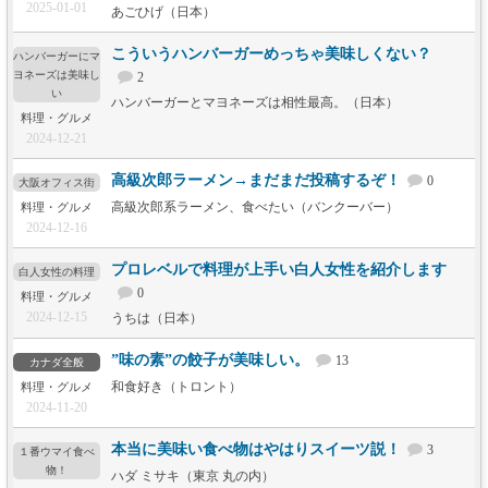
2025-01-01
あごひげ（日本）
こういうハンバーガーめっちゃ美味しくない？
ハンバーガーにマ
ヨネーズは美味し
2
い
ハンバーガーとマヨネーズは相性最高。（日本）
料理・グルメ
2024-12-21
高級次郎ラーメン→まだまだ投稿するぞ！
0
大阪オフィス街
高級次郎系ラーメン、食べたい（バンクーバー）
料理・グルメ
2024-12-16
プロレベルで料理が上手い白人女性を紹介します
白人女性の料理
0
料理・グルメ
2024-12-15
うちは（日本）
”味の素”の餃子が美味しい。
13
カナダ全般
和食好き（トロント）
料理・グルメ
2024-11-20
本当に美味い食べ物はやはりスイーツ説！
3
１番ウマイ食べ
物！
ハダ ミサキ（東京 丸の内）