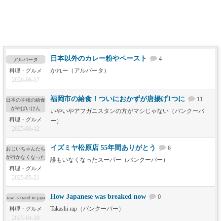
日本以外のカレー粉やペースト
4
アルバータ
かれー（アルバータ）
料理・グルメ
2026-06-17
福岡市の給食！ついにおかずが唐揚げ1つに
11
日本の学校の給食
がやばいけん
いやいやアフガニスタンの方がマシじゃない（バンクーバ
料理・グルメ
ー）
2025-06-12
イズミヤ松原店 55年間ありがとう
6
おじいちゃんたち
が行かなくなった
誰もいなくなったスーパー（バンクーバー）
料理・グルメ
2025-05-21
How Japanese was breaked now
0
raw is trand in japa
Takashi rap（バンクーバー）
料理・グルメ
2025-04-29