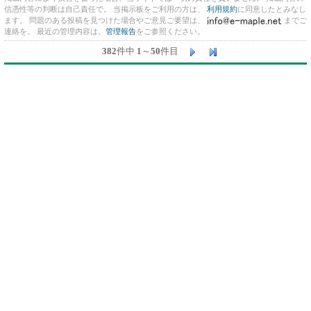
信憑性等の判断は自己責任で。 当掲示板をご利用の方は、
利用規約
に同意したとみなし
ます。 問題のある投稿を見つけた場合やご意見ご要望は、
までご
連絡を。 最近の管理内容は、
管理報告
をご参照ください。
382
件中
1
～
50
件目