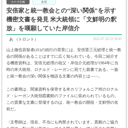
カナダ全般
生活
安倍家と統一教会との“深い関係”を示す
機密文書を発見 米大統領に「文鮮明の釈
放」を嘆願していた岸信介
2022-07-20 22:39:45
あ
（トロント）
山上徹也容疑者(41)の凶行の背景には、安倍晋三元総理と統一教
会の関係があることはすでに広く知られている。今回ご紹介す
る機密資料は、安倍元総理の祖父・岸信介元総理が1984年に当
時の米大統領、ロナルド・レーガンに宛てた親書である。一族
と統一教会の深い関係を物語る文書の内容とは――。
この書簡は、関連資料を保管する米カリフォルニア州のロナル
ド・レーガン大統領図書館のファイルに収められているもの。
この貴重な文書に登場するのは、統一教会の開祖・文鮮明の名
前だ。
〈文尊師は、現在、不当にも拘禁されています。貴殿のご協力