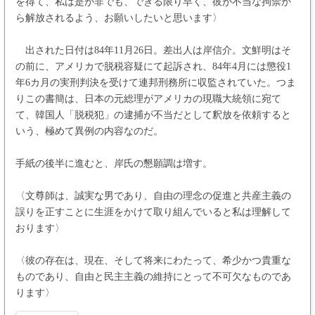
を得て、私は是が非でも、できる限り早く、彼が不当な拘禁か
ら解放されるよう、お願いしたいと思います〉
出された日付は84年11月26日。差出人は岸信介。文鮮明はそ
の前に、アメリカで脱税容疑にて起訴され、84年4月には懲役1
年6カ月の実刑判決を受けて連邦刑務所に収監されていた。つま
りこの書簡は、日本の元総理がアメリカの現職大統領に宛て
て、韓国人「脱税犯」の逮捕が不当だとして釈放を依頼すると
いう、極めて異例の内容なのだ。
手紙の後半に進むと、岸氏の懇願調は増す。
〈文尊師は、誠実な男であり、自由の理念の促進と共産主義の
誤りを正すことに生涯をかけて取り組んでいると私は理解して
おります〉
〈彼の存在は、現在、そして将来にわたって、希少かつ貴重な
ものであり、自由と民主主義の維持にとって不可欠なものであ
ります〉