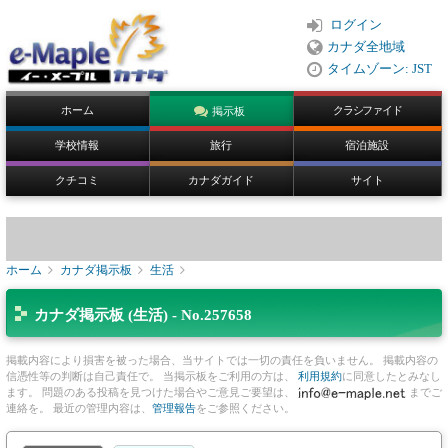
ログイン
カナダ全地域
タイムゾーン: JST
ホーム
クラシファイド
掲示板
学校情報
旅行
宿泊施設
クチコミ
カナダガイド
サイト
ホーム
カナダ掲示板
生活
カナダ掲示板 (生活) - No.257658
掲載内容により損害を被った場合、当サイトでは一切の責任を負いません。 掲載内容の
信憑性等の判断は自己責任で。 当掲示板をご利用の方は、
利用規約
に同意したとみなし
ます。 問題のある投稿を見つけた場合やご意見ご要望は、
までご
連絡を。 最近の管理内容は、
管理報告
をご参照ください。