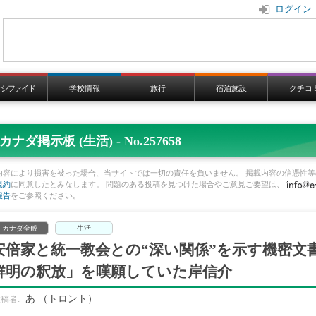
ログイン
ラシファイド
学校情報
旅行
宿泊施設
クチコ
カナダ掲示板 (生活) - No.257658
内容により損害を被った場合、当サイトでは一切の責任を負いません。 掲載内容の信憑性等
規約
に同意したとみなします。 問題のある投稿を見つけた場合やご意見ご要望は、
報告
をご参照ください。
カナダ全般
生活
安倍家と統一教会との“深い関係”を示す機密文
鮮明の釈放」を嘆願していた岸信介
あ
（トロント）