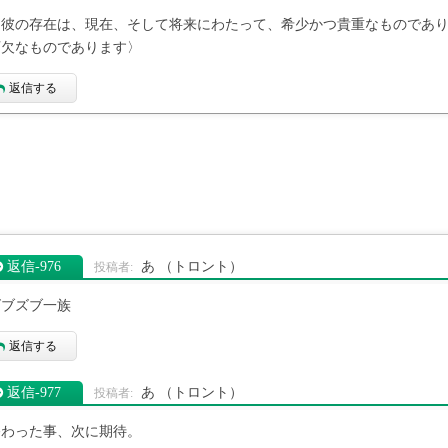
〈彼の存在は、現在、そして将来にわたって、希少かつ貴重なものであ
可欠なものであります〉
返信する
返信‐976
あ
（トロント）
ズブズブ一族
返信する
返信‐977
あ
（トロント）
終わった事、次に期待。