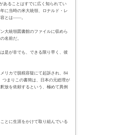
係があることはすでに広く知られてい
4年に当時の米大統領、ロナルド・レ
内容とは――。
ガン大統領図書館のファイルに収めら
明の名前だ。
私は是が非でも、できる限り早く、彼
アメリカで脱税容疑にて起訴され、84
た。つまりこの書簡は、日本の元総理が
て釈放を依頼するという、極めて異例
すことに生涯をかけて取り組んでいる