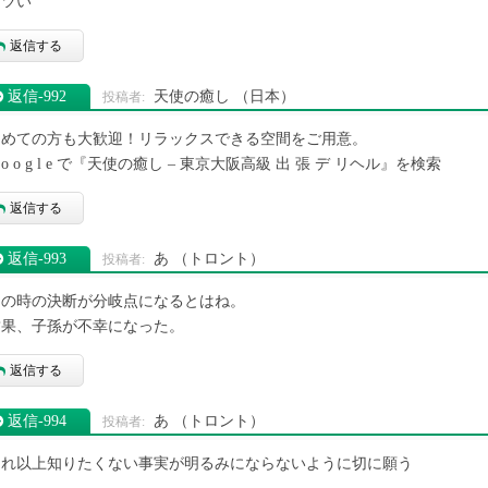
キツい
返信する
返信‐992
天使の癒し
（日本）
初めての方も大歓迎！リラックスできる空間をご用意。
 o o g l e で『天使の癒し – 東京大阪高級 出 張 デ リヘル』を検索
返信する
返信‐993
あ
（トロント）
あの時の決断が分岐点になるとはね。
結果、子孫が不幸になった。
返信する
返信‐994
あ
（トロント）
これ以上知りたくない事実が明るみにならないように切に願う