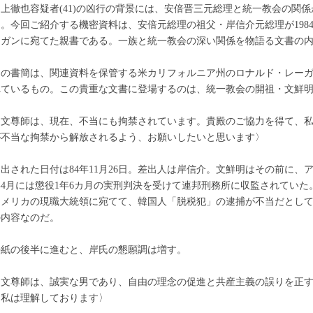
山上徹也容疑者(41)の凶行の背景には、安倍晋三元総理と統一教会の関
る。今回ご紹介する機密資料は、安倍元総理の祖父・岸信介元総理が198
ーガンに宛てた親書である。一族と統一教会の深い関係を物語る文書の
この書簡は、関連資料を保管する米カリフォルニア州のロナルド・レー
れているもの。この貴重な文書に登場するのは、統一教会の開祖・文鮮
〈文尊師は、現在、不当にも拘禁されています。貴殿のご協力を得て、
が不当な拘禁から解放されるよう、お願いしたいと思います〉
出された日付は84年11月26日。差出人は岸信介。文鮮明はその前に、
年4月には懲役1年6カ月の実刑判決を受けて連邦刑務所に収監されてい
アメリカの現職大統領に宛てて、韓国人「脱税犯」の逮捕が不当だとし
の内容なのだ。
手紙の後半に進むと、岸氏の懇願調は増す。
〈文尊師は、誠実な男であり、自由の理念の促進と共産主義の誤りを正
と私は理解しております〉