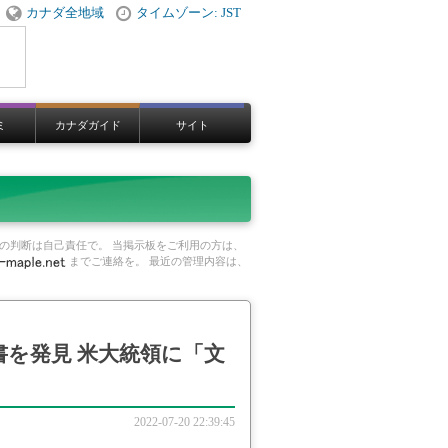
カナダ全地域
タイムゾーン: JST
ミ
カナダガイド
サイト
の判断は自己責任で。 当掲示板をご利用の方は、
までご連絡を。 最近の管理内容は、
書を発見 米大統領に「文
2022-07-20 22:39:45