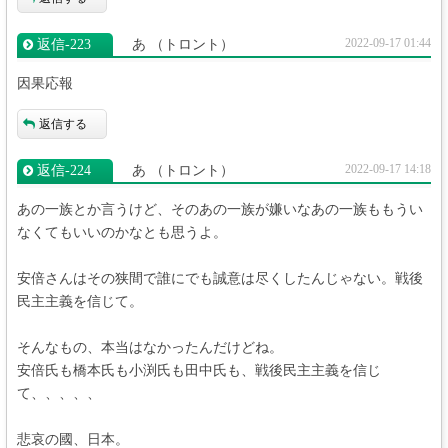
2022-09-17 01:44
返信‐223
あ
（トロント）
因果応報
返信する
2022-09-17 14:18
返信‐224
あ
（トロント）
あの一族とか言うけど、そのあの一族が嫌いなあの一族ももうい
なくてもいいのかなとも思うよ。
安倍さんはその狭間で誰にでも誠意は尽くしたんじゃない。戦後
民主主義を信じて。
そんなもの、本当はなかったんだけどね。
安倍氏も橋本氏も小渕氏も田中氏も、戦後民主主義を信じ
て、、、、、
悲哀の國、日本。