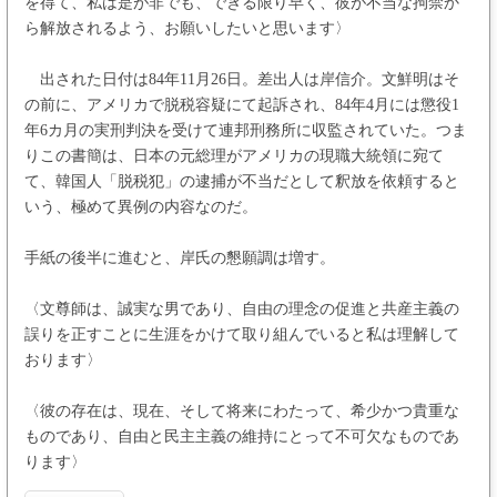
を得て、私は是が非でも、できる限り早く、彼が不当な拘禁か
ら解放されるよう、お願いしたいと思います〉
出された日付は84年11月26日。差出人は岸信介。文鮮明はそ
の前に、アメリカで脱税容疑にて起訴され、84年4月には懲役1
年6カ月の実刑判決を受けて連邦刑務所に収監されていた。つま
りこの書簡は、日本の元総理がアメリカの現職大統領に宛て
て、韓国人「脱税犯」の逮捕が不当だとして釈放を依頼すると
いう、極めて異例の内容なのだ。
手紙の後半に進むと、岸氏の懇願調は増す。
〈文尊師は、誠実な男であり、自由の理念の促進と共産主義の
誤りを正すことに生涯をかけて取り組んでいると私は理解して
おります〉
〈彼の存在は、現在、そして将来にわたって、希少かつ貴重な
ものであり、自由と民主主義の維持にとって不可欠なものであ
ります〉