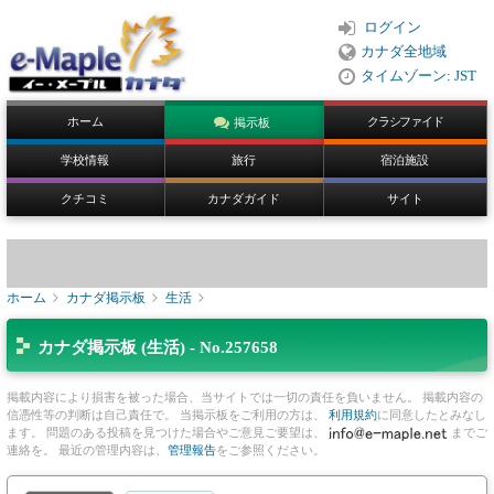
ログイン
カナダ全地域
タイムゾーン: JST
ホーム
クラシファイド
掲示板
学校情報
旅行
宿泊施設
クチコミ
カナダガイド
サイト
ホーム
カナダ掲示板
生活
カナダ掲示板 (生活) - No.257658
掲載内容により損害を被った場合、当サイトでは一切の責任を負いません。 掲載内容の
信憑性等の判断は自己責任で。 当掲示板をご利用の方は、
利用規約
に同意したとみなし
ます。 問題のある投稿を見つけた場合やご意見ご要望は、
までご
連絡を。 最近の管理内容は、
管理報告
をご参照ください。