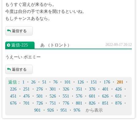
もうすぐ迎えが来るから。
今度は自分の手で未来を開けるといいね。
もしチャンスあるなら。
返信する
2022-09-17 20:12
返信‐225
あ
（トロント）
うえーい ポエミー
返信する
返信：
1
・
26
・
51
・
76
・
101
・
126
・
151
・
176
・
201
・
226
・
251
・
276
・
301
・
326
・
351
・
376
・
401
・
426
・
451
・
476
・
501
・
526
・
551
・
576
・
601
・
626
・
651
・
676
・
701
・
726
・
751
・
776
・
801
・
826
・
851
・
876
・
901
・
926
・
951
・
976
から表示