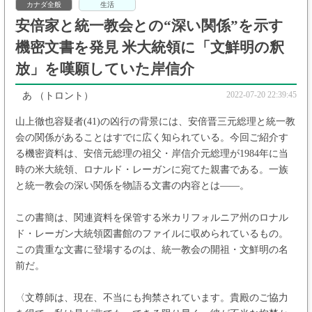
カナダ全般
生活
安倍家と統一教会との“深い関係”を示す
機密文書を発見 米大統領に「文鮮明の釈
放」を嘆願していた岸信介
2022-07-20 22:39:45
あ
（トロント）
山上徹也容疑者(41)の凶行の背景には、安倍晋三元総理と統一教
会の関係があることはすでに広く知られている。今回ご紹介す
る機密資料は、安倍元総理の祖父・岸信介元総理が1984年に当
時の米大統領、ロナルド・レーガンに宛てた親書である。一族
と統一教会の深い関係を物語る文書の内容とは――。
この書簡は、関連資料を保管する米カリフォルニア州のロナル
ド・レーガン大統領図書館のファイルに収められているもの。
この貴重な文書に登場するのは、統一教会の開祖・文鮮明の名
前だ。
〈文尊師は、現在、不当にも拘禁されています。貴殿のご協力