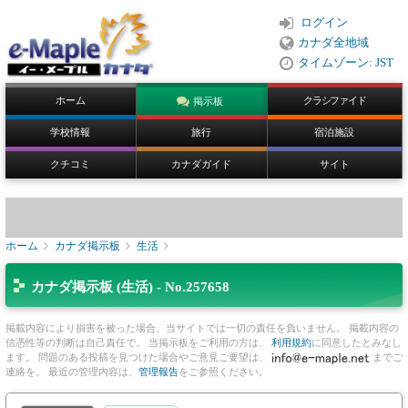
ログイン
カナダ全地域
タイムゾーン: JST
ホーム
クラシファイド
掲示板
学校情報
旅行
宿泊施設
クチコミ
カナダガイド
サイト
ホーム
カナダ掲示板
生活
カナダ掲示板 (生活) - No.257658
掲載内容により損害を被った場合、当サイトでは一切の責任を負いません。 掲載内容の
信憑性等の判断は自己責任で。 当掲示板をご利用の方は、
利用規約
に同意したとみなし
ます。 問題のある投稿を見つけた場合やご意見ご要望は、
までご
連絡を。 最近の管理内容は、
管理報告
をご参照ください。