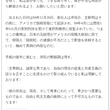
を得て、私は是が非でも、できる限り早く、彼が不当な拘禁か
ら解放されるよう、お願いしたいと思います〉
出された日付は84年11月26日。差出人は岸信介。文鮮明はそ
の前に、アメリカで脱税容疑にて起訴され、84年4月には懲役1
年6カ月の実刑判決を受けて連邦刑務所に収監されていた。つま
りこの書簡は、日本の元総理がアメリカの現職大統領に宛て
て、韓国人「脱税犯」の逮捕が不当だとして釈放を依頼すると
いう、極めて異例の内容なのだ。
手紙の後半に進むと、岸氏の懇願調は増す。
〈文尊師は、誠実な男であり、自由の理念の促進と共産主義の
誤りを正すことに生涯をかけて取り組んでいると私は理解して
おります〉
〈彼の存在は、現在、そして将来にわたって、希少かつ貴重な
ものであり、自由と民主主義の維持にとって不可欠なものであ
ります〉