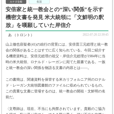
カナダ全般
生活
安倍家と統一教会との“深い関係”を示す
機密文書を発見 米大統領に「文鮮明の釈
放」を嘆願していた岸信介
2022-07-20 22:39:45
あ
（トロント）
山上徹也容疑者(41)の凶行の背景には、安倍晋三元総理と統一教
会の関係があることはすでに広く知られている。今回ご紹介す
る機密資料は、安倍元総理の祖父・岸信介元総理が1984年に当
時の米大統領、ロナルド・レーガンに宛てた親書である。一族
と統一教会の深い関係を物語る文書の内容とは――。
この書簡は、関連資料を保管する米カリフォルニア州のロナル
ド・レーガン大統領図書館のファイルに収められているもの。
この貴重な文書に登場するのは、統一教会の開祖・文鮮明の名
前だ。
〈文尊師は、現在、不当にも拘禁されています。貴殿のご協力