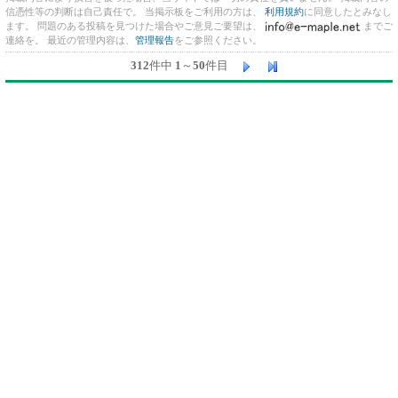
信憑性等の判断は自己責任で。 当掲示板をご利用の方は、
利用規約
に同意したとみなし
ます。 問題のある投稿を見つけた場合やご意見ご要望は、
までご
連絡を。 最近の管理内容は、
管理報告
をご参照ください。
312
件中
1
～
50
件目