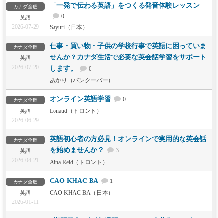
「一発で伝わる英語」をつくる発音体験レッスン
カナダ全般
0
英語
2026-07-29
Sayuri（日本）
仕事・買い物・子供の学校行事で英語に困っていま
カナダ全般
せんか？カナダ生活で必要な英会話学習をサポート
英語
2026-07-20
します。
0
あかり（バンクーバー）
オンライン英語学習
0
カナダ全般
Lonaud（トロント）
英語
2026-06-29
英語初心者の方必見！オンラインで実用的な英会話
カナダ全般
を始めませんか？
3
英語
2026-04-21
Aina Reid（トロント）
CAO KHAC BA
1
カナダ全般
CAO KHAC BA（日本）
英語
2026-01-11