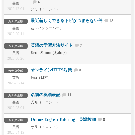
6
英語
2020-12-01
グミ（トロント）
最近新しくできるトピがつまらない件
18
カナダ全般
あ（バンクーバー）
英語
2020-09-14
英語の学習方法サイト
7
カナダ全般
Kento Shiomi（Sydney）
英語
2020-08-26
オンラインIELTS対策
0
カナダ全般
Jean（日本）
英語
2020-05-14
名前の英語表記
11
カナダ全般
氏名（トロント）
英語
2020-05-01
Online English Tutoring - 英語教師
0
カナダ全般
サラ（トロント）
英語
2020-04-13