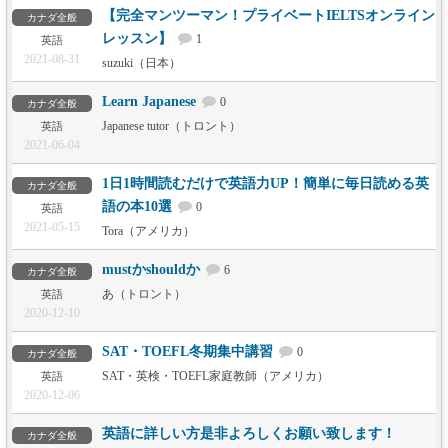
【完全マンツーマン！プライベートIELTSオンライン
カナダ全般
レッスン】
1
英語
2021-08-31
suzuki（日本）
Learn Japanese
0
カナダ全般
Japanese tutor（トロント）
英語
2021-06-04
1日1時間読むだけで英語力UP！簡単に毎日読める英
カナダ全般
語の本10選
0
英語
2021-05-15
Tora（アメリカ）
mustかshouldか
6
カナダ全般
あ（トロント）
英語
2020-12-10
SAT・TOEFL冬期集中講習
0
カナダ全般
SAT・英検・TOEFL家庭教師（アメリカ）
英語
2020-12-06
英語に詳しい方是非よろしくお願い致します！
カナダ全般