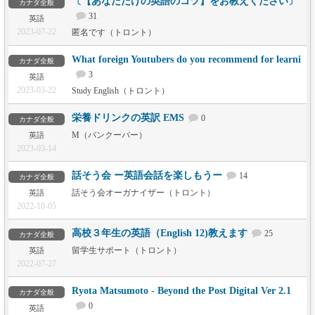
〔【あなただけの英語のコツ】をお教えください〕
カナダ全般
31
英語
2023-07-22
匿名です（トロント）
What foreign Youtubers do you recommend for learni
カナダ全般
3
英語
2023-03-22
Study English（トロント）
栄養ドリンクの英訳 EMS
0
カナダ全般
M（バンクーバー）
英語
2023-03-14
話そう会 ー英語会話を楽しもうー
14
カナダ全般
話そう会オーガナイザー（トロント）
英語
2022-10-05
高校３年生の英語（English 12)教えます
25
カナダ全般
留学生サポート（トロント）
英語
2022-07-27
Ryota Matsumoto - Beyond the Post Digital Ver 2.1
カナダ全般
0
英語