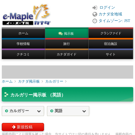
ログイン
カナダ全地域
タイムゾーン: JST
ホーム
クラシファイド
掲示板
学校情報
旅行
宿泊施設
クチコミ
カナダガイド
サイト
ホーム
カナダ掲示板
カルガリー
カルガリー掲示板 （英語）
カルガリー
英語
新規投稿
掲載内容により損害を被った場合、当サイトでは一切の責任を負いません。 掲載内容の