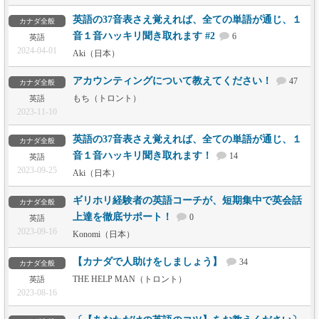
英語の37音表さえ覚えれば、全ての単語が通じ、１
カナダ全般
音１音ハッキリ聞き取れます #2
6
英語
2024-04-01
Aki（日本）
アカウンティングについて教えてください！
47
カナダ全般
もち（トロント）
英語
2023-11-10
英語の37音表さえ覚えれば、全ての単語が通じ、１
カナダ全般
音１音ハッキリ聞き取れます！
14
英語
2023-09-25
Aki（日本）
ギリホリ経験者の英語コーチが、短期集中で英会話
カナダ全般
上達を徹底サポート！
0
英語
2023-09-16
Konomi（日本）
【カナダで人助けをしましょう】
34
カナダ全般
THE HELP MAN（トロント）
英語
2023-08-16