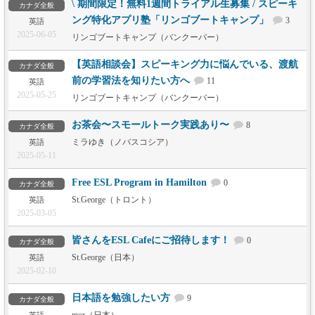
\ 期間限定！無料1週間トライアル生募集 / スピーキ
カナダ全般
ング特化アプリ塾「リンゴブートキャンプ」
3
英語
2025-06-05
リンゴブートキャンプ（バンクーバー）
【英語相談会】スピーキング力に悩んでいる、渡航
カナダ全般
前の学習法を知りたい方へ
11
英語
2025-05-25
リンゴブートキャンプ（バンクーバー）
お茶会〜スモールトーク実践あり〜
8
カナダ全般
ミラゆき（ノバスコシア）
英語
2025-05-11
Free ESL Program in Hamilton
0
カナダ全般
St.George（トロント）
英語
2025-03-05
皆さんをESL Cafeにご招待します！
0
カナダ全般
St.George（日本）
英語
2025-02-10
日本語を勉強したい方
9
カナダ全般