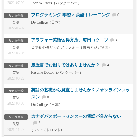
2022-07-09
John Williams（バンクーバー）
プログラミング 学習 × 英語トレーニング
0
カナダ全般
Do College（日本）
英語
2022-06-02
アラフォー英語習得方法。毎日コツコツ
4
カナダ全般
英語初心者だったアラフォー（東南アジア諸国）
英語
2022-05-04
履歴書でお困りではありませんか？
4
カナダ全般
Resume Doctor（バンクーバー）
英語
2022-03-22
英語の基礎から見直しませんか？／オンラインレッ
カナダ全般
スン
0
英語
2022-03-08
Do College（日本）
カナダパスポートセンターの電話が分からない
カナダ全般
3
英語
2021-11-23
まいご（トロント）