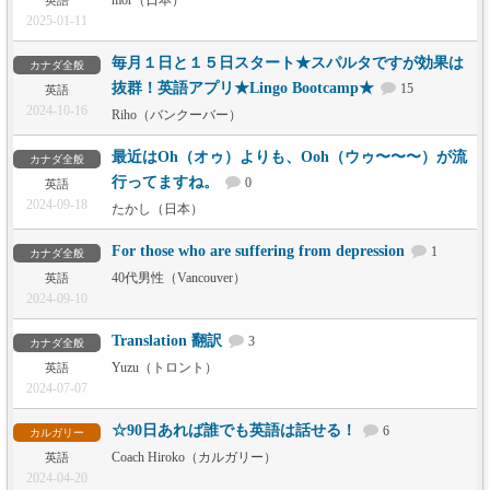
mor（日本）
英語
2025-01-11
毎月１日と１５日スタート★スパルタですが効果は
カナダ全般
抜群！英語アプリ★Lingo Bootcamp★
15
英語
2024-10-16
Riho（バンクーバー）
最近はOh（オゥ）よりも、Ooh（ウゥ〜〜〜）が流
カナダ全般
行ってますね。
0
英語
2024-09-18
たかし（日本）
For those who are suffering from depression
1
カナダ全般
40代男性（Vancouver）
英語
2024-09-10
Translation 翻訳
3
カナダ全般
Yuzu（トロント）
英語
2024-07-07
☆90日あれば誰でも英語は話せる！
6
カルガリー
Coach Hiroko（カルガリー）
英語
2024-04-20