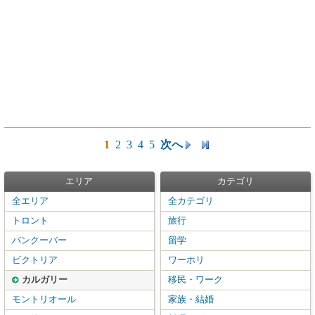
1
2
3
4
5
次へ
エリア
カテゴリ
全エリア
全カテゴリ
トロント
旅行
バンクーバー
留学
ビクトリア
ワーホリ
カルガリー
移民・ワーク
モントリオール
家族・結婚