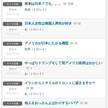
将来は日本？でも。。。
3529
カナダ全般
将来（トロント）
フリー
2026-06-24
日本人女性は韓国人男性が好き
35
カナダ全般
あ（トロント）
フリー
2026-06-24
アメリカが日本にたかる構図
13
カナダ全般
世界（トロント）
フリー
2026-06-22
やっぱりトランプそして現アメリカ政府はおかしい
カナダ全般
1
フリー
2026-06-17
あ（トロント）
イランからミサイルがトロントに届きますか？
カナダ全般
90
フリー
2026-06-17
あ（トロント）
他人をおっさんよばわりするババア
20
カナダ全般