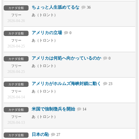
ちょっと人生舐めてるな
36
カナダ全般
あ（トロント）
フリー
2026-04-26
アメリカの立場
0
カナダ全般
あ（トロント）
フリー
2026-04-25
アメリカは何処へ向かっているのか
0
カナダ全般
あ（トロント）
フリー
2026-04-25
アメリカがホルムズ海峡封鎖に動く
23
カナダ全般
あ（トロント）
フリー
2026-04-14
米国で強制徴兵を開始
14
カナダ全般
あ（トロント）
フリー
2026-04-13
日本の恥
27
カナダ全般