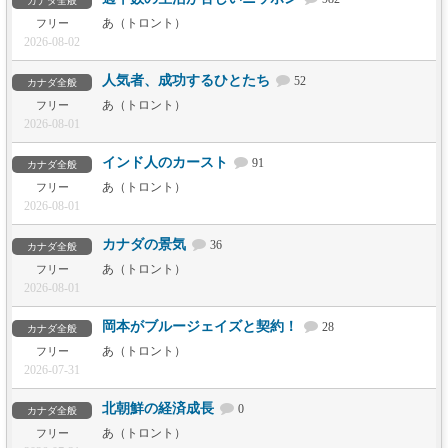
カナダ全般
あ（トロント）
フリー
2026-08-02
人気者、成功するひとたち
52
カナダ全般
あ（トロント）
フリー
2026-08-01
インド人のカースト
91
カナダ全般
あ（トロント）
フリー
2026-08-01
カナダの景気
36
カナダ全般
あ（トロント）
フリー
2026-08-01
岡本がブルージェイズと契約！
28
カナダ全般
あ（トロント）
フリー
2026-07-31
北朝鮮の経済成長
0
カナダ全般
あ（トロント）
フリー