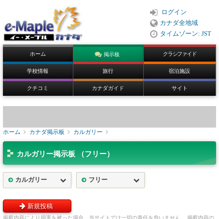
ログイン
カナダ全地域
タイムゾーン: JST
ホーム
クラシファイド
掲示板
学校情報
旅行
宿泊施設
クチコミ
カナダガイド
サイト
ホーム
カナダ掲示板
カルガリー
カルガリー掲示板 （フリー）
カルガリー
フリー
新規投稿
掲載内容により損害を被った場合、当サイトでは一切の責任を負いません。 掲載内容の