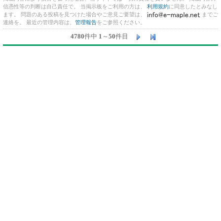
信憑性等の判断は自己責任で。 当掲示板をご利用の方は、
利用規約
に同意したとみなし
ます。 問題のある投稿を見つけた場合やご意見ご要望は、
までご
連絡を。 最近の管理内容は、
管理報告
をご参照ください。
4780
件中
1
～
50
件目