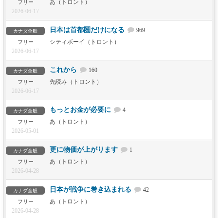
あ（トロント）
フリー
2026-06-17
日本は首都圏だけになる
969
カナダ全般
シティボーイ（トロント）
フリー
2026-06-17
これから
160
カナダ全般
先読み（トロント）
フリー
2026-06-17
もっとお金が必要に
4
カナダ全般
あ（トロント）
フリー
2026-05-01
更に物価が上がります
1
カナダ全般
あ（トロント）
フリー
2026-04-28
日本が戦争に巻き込まれる
42
カナダ全般
あ（トロント）
フリー
2026-04-28