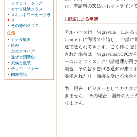
ファミリークラス
た、申請料の支払いもオンライン
カナダ経験クラス
スキルドワーカークラ
2.郵送による申請
ス
その他のクラス
アルバータ州、Vegreville にある CPC 
生活
Centre ）に郵送で申請し、 申
カナダ概要
時差
送で送られてきます。ごく稀に 更
単位とサイズ
された場合は、VegrevilleのCP
通貨と消費税
ーカルオフィス）に申請処理が回さ
気候と服装
場合、その旨を告げる通知が来ます
チップ・マナー
国際電話
要求されたり、面接を受ける場合
尚、現在、ビジターとしてカナダに
きません。 その場合、国外のカナ
りません。