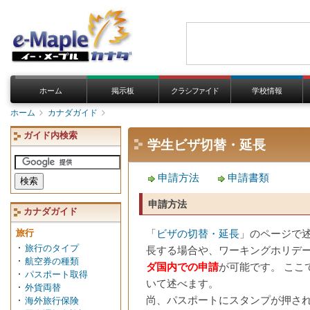
ホーム
掲示板
クラシファイド
学校情報
ホーム
カナダガイド
ガイド内検索
学生ビザ切替・延長
申請方法
申請書類
申請方法
カナダガイド
「
ビザの切替・延長
」のページで
旅行
旅行のタイプ
長する場合や、ワーキングホリデー
航空券の種類
ダ国内での申請
が可能です。 ここ
パスポート取得
いて述べます。
外貨両替
尚、パスポートにスタンプが押さ
海外旅行保険