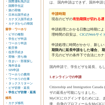
国際運転免許証
は、 国内申請はできず、国外申請
国際学生証
旅の荷物
申請時期
日本出国手続き
現在のビザの
有効期限が切れる遅
カナダ入国手続き
カナダからの帰国
申請処理にかかる日数は時期によ
留学・ワーホリ
理時間の目安は、
CICのWebサイ
ビザの種類
学生ビザ申請
ワーホリ申請
申請処理に時間がかかり、新しい
航空券
期限内に延長申請をした場合、 
役所手続き
手元のビザの条件下で合法にカナ
荷物・持ち物
住まい・部屋探し
海外送金
国内申請で、学生ビザを延長、も
SIN申請
ワーホリの費用
1.オンラインでの申請
ワーホリの仕事
タックスリターン
Citizenship and Immigration C
ビザ切替・延長
ザの延長が可能になりました。
学生ビザ切替・延長
MyCICにログインするためには、ま
移民
カナダ移民
後、自身のプロフィールをMyCI