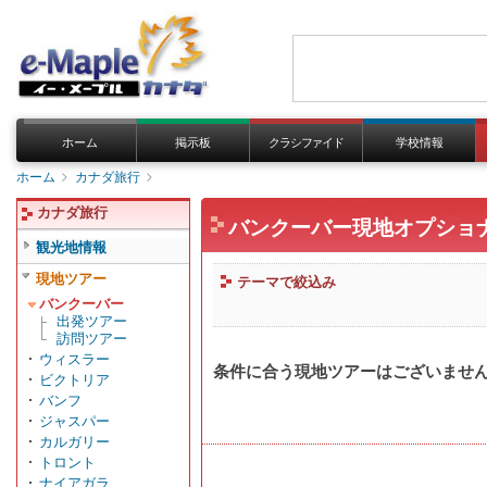
ホーム
掲示板
クラシファイド
学校情報
ホーム
カナダ旅行
カナダ旅行
バンクーバー現地オプショ
観光地情報
現地ツアー
テーマで絞込み
バンクーバー
出発ツアー
訪問ツアー
ウィスラー
条件に合う現地ツアーはございませ
ビクトリア
バンフ
ジャスパー
カルガリー
トロント
ナイアガラ