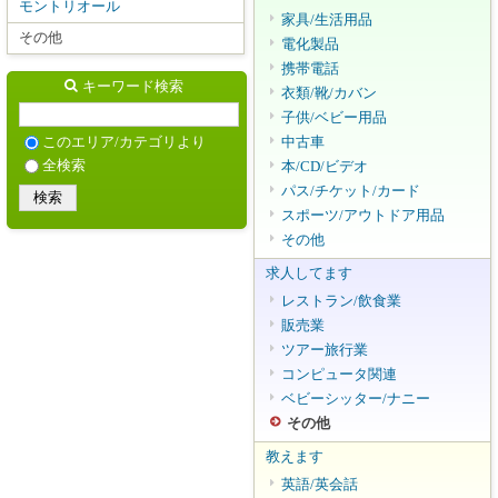
モントリオール
家具/生活用品
その他
電化製品
携帯電話
キーワード検索
衣類/靴/カバン
子供/ベビー用品
中古車
このエリア/カテゴリより
全検索
本/CD/ビデオ
パス/チケット/カード
スポーツ/アウトドア用品
その他
求人してます
レストラン/飲食業
販売業
ツアー旅行業
コンピュータ関連
ベビーシッター/ナニー
その他
教えます
英語/英会話