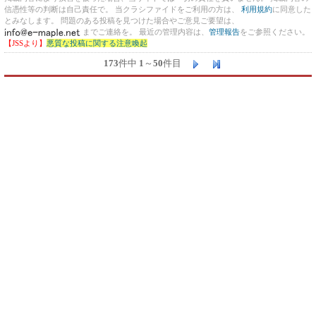
信憑性等の判断は自己責任で。 当クラシファイドをご利用の方は、
利用規約
に同意した
とみなします。 問題のある投稿を見つけた場合やご意見ご要望は、
までご連絡を。 最近の管理内容は、
管理報告
をご参照ください。
【JSSより】
悪質な投稿に関する注意喚起
173
件中
1
～
50
件目