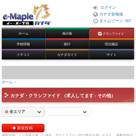
ログイン
カナダ全地域
タイムゾーン: JST
ホーム
掲示板
クラシファイド
学校情報
旅行
宿泊施設
クチコミ
カナダガイド
サイト
ホーム
カナダ・クラシファイド （求人してます : その他）
全エリア
新規投稿
掲載内容により損害を被った場合、当サイトでは一切の責任を負いません。 掲載内容の