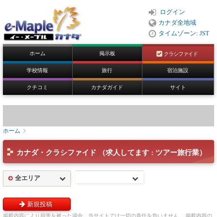
ログイン
カナダ全地域
タイムゾーン: JST
ホーム
掲示板
クラシファイド
学校情報
旅行
宿泊施設
クチコミ
カナダガイド
サイト
ホーム
カナダ・クラシファイド （求人してます : ツアー旅行業）
全エリア
新規投稿
掲載内容により損害を被った場合、当サイトでは一切の責任を負いません。 掲載内容の