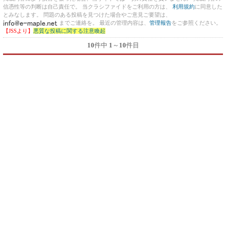
信憑性等の判断は自己責任で。 当クラシファイドをご利用の方は、
利用規約
に同意した
とみなします。 問題のある投稿を見つけた場合やご意見ご要望は、
までご連絡を。 最近の管理内容は、
管理報告
をご参照ください。
【JSSより】
悪質な投稿に関する注意喚起
10
件中
1
～
10
件目