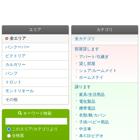
エリア
カテゴリ
全エリア
全カテゴリ
バンクーバー
部屋貸します
ビクトリア
アパート/引継ぎ
貸し部屋
カルガリー
シェア/ルームメイト
バンフ
ホームステイ
トロント
譲ります
モントリオール
家具/生活用品
その他
電化製品
携帯電話
キーワード検索
衣類/靴/カバン
子供/ベビー用品
中古車
このエリア/カテゴリより
全検索
本/CD/ビデオ