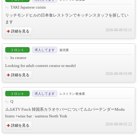
TAKI Japanese cuisin
リッチモンドヒルの日本食レストランでキッチンスタッフを探してい
ます
2026-08-08 03:11
詳細を見る
トロント
求人してます
販売業
hs creator
Looking for adult content creator or model
2026-08-08 03:09
詳細を見る
トロント
求人してます
レストラン/飲食業
Q
⚠️⚠️KTV Finch 韓国系カラオケバーについて⚠️⚠️バーテンダーModu
bistro +wine bar : waitress North York
2026-08-08 02:22
詳細を見る