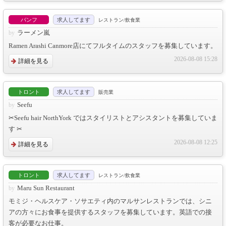
バンフ
求人してます
レストラン/飲食業
ラーメン嵐
Ramen Arashi Canmore店にてフルタイムのスタッフを募集しています。
2026-08-08 15:28
詳細を見る
トロント
求人してます
販売業
Seefu
✂︎Seefu hair NorthYork ではスタイリストとアシスタントを募集していま
す ✂︎
2026-08-08 12:25
詳細を見る
トロント
求人してます
レストラン/飲食業
Maru Sun Restaurant
モミジ・ヘルスケア・ソサエティ内のマルサンレストランでは、シニ
アの方々にお食事を提供するスタッフを募集しています。英語での接
客が必要なお仕事。