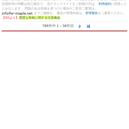
信憑性等の判断は自己責任で。 当クラシファイドをご利用の方は、
利用規約
に同意した
とみなします。 問題のある投稿を見つけた場合やご意見ご要望は、
までご連絡を。 最近の管理内容は、
管理報告
をご参照ください。
【JSSより】
悪質な投稿に関する注意喚起
789
件中
1
～
50
件目