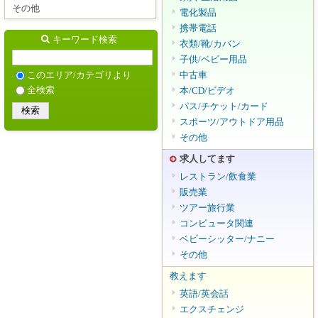
その他
電化製品
携帯電話
キーワード検索
衣類/靴/カバン
子供/ベビー用品
中古車
このエリア/カテゴリより
全検索
本/CD/ビデオ
パス/チケット/カード
スポーツ/アウトドア用品
その他
求人してます
レストラン/飲食業
販売業
ツアー旅行業
コンピュータ関連
ベビーシッター/ナニー
その他
教えます
英語/英会話
エクスチェンジ