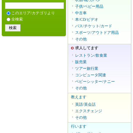
衣類/靴/カバン
子供/ベビー用品
中古車
このエリア/カテゴリより
全検索
本/CD/ビデオ
パス/チケット/カード
スポーツ/アウトドア用品
その他
求人してます
レストラン/飲食業
販売業
ツアー旅行業
コンピュータ関連
ベビーシッター/ナニー
その他
教えます
英語/英会話
エクスチェンジ
その他
行います