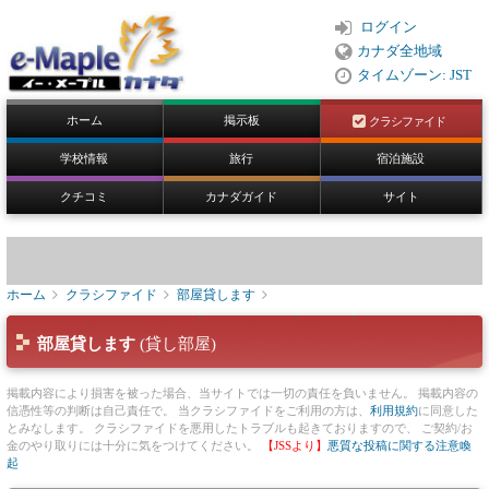
ログイン
カナダ全地域
タイムゾーン: JST
ホーム
掲示板
クラシファイド
学校情報
旅行
宿泊施設
クチコミ
カナダガイド
サイト
ホーム
クラシファイド
部屋貸します
部屋貸します
(貸し部屋)
掲載内容により損害を被った場合、当サイトでは一切の責任を負いません。 掲載内容の
信憑性等の判断は自己責任で。 当クラシファイドをご利用の方は、
利用規約
に同意した
とみなします。 クラシファイドを悪用したトラブルも起きておりますので、 ご契約/お
金のやり取りには十分に気をつけてください。
【JSSより】
悪質な投稿に関する注意喚
起