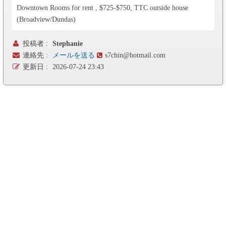
Downtown Rooms for rent , $725-$750, TTC outside house
(Broadview/Dundas)
投稿者 :
Stephanie
連絡先 :
メールを送る
s7chin@hotmail.com
更新日 :
2026-07-24 23:43