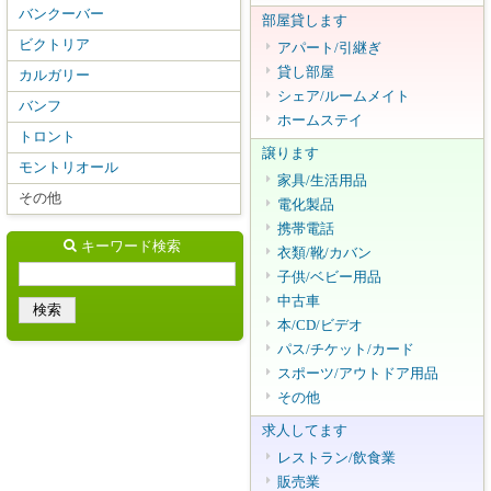
バンクーバー
部屋貸します
ビクトリア
アパート/引継ぎ
貸し部屋
カルガリー
シェア/ルームメイト
バンフ
ホームステイ
トロント
譲ります
モントリオール
家具/生活用品
その他
電化製品
携帯電話
キーワード検索
衣類/靴/カバン
子供/ベビー用品
中古車
本/CD/ビデオ
パス/チケット/カード
スポーツ/アウトドア用品
その他
求人してます
レストラン/飲食業
販売業