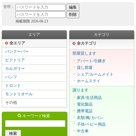
掲載期限 2026-08-23
エリア
カテゴリ
全エリア
全カテゴリ
バンクーバー
部屋貸します
ビクトリア
アパート/引継ぎ
貸し部屋
カルガリー
シェア/ルームメイト
バンフ
ホームステイ
トロント
譲ります
モントリオール
家具/生活用品
その他
電化製品
携帯電話
キーワード検索
衣類/靴/カバン
子供/ベビー用品
中古車