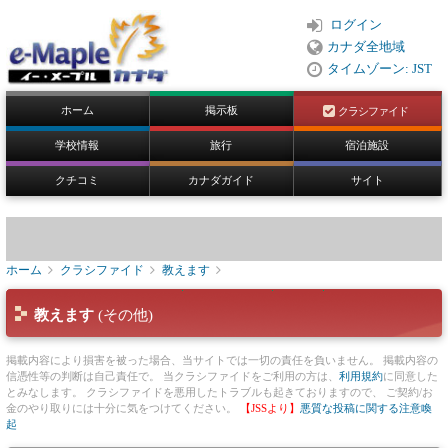
ログイン
カナダ全地域
タイムゾーン: JST
ホーム
掲示板
クラシファイド
学校情報
旅行
宿泊施設
クチコミ
カナダガイド
サイト
ホーム
クラシファイド
教えます
教えます
(その他)
掲載内容により損害を被った場合、当サイトでは一切の責任を負いません。 掲載内容の
信憑性等の判断は自己責任で。 当クラシファイドをご利用の方は、
利用規約
に同意した
とみなします。 クラシファイドを悪用したトラブルも起きておりますので、 ご契約/お
金のやり取りには十分に気をつけてください。
【JSSより】
悪質な投稿に関する注意喚
起