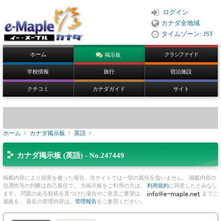
ログイン
カナダ全地域
タイムゾーン: JST
ホーム
クラシファイド
掲示板
学校情報
旅行
宿泊施設
クチコミ
カナダガイド
サイト
ホーム
カナダ掲示板
英語
カナダ掲示板 (英語) - No.247449
掲載内容により損害を被った場合、当サイトでは一切の責任を負いません。 掲載内容の
信憑性等の判断は自己責任で。 当掲示板をご利用の方は、
利用規約
に同意したとみなし
ます。 問題のある投稿を見つけた場合やご意見ご要望は、
までご
連絡を。 最近の管理内容は、
管理報告
をご参照ください。