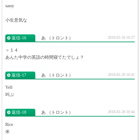
sassy
小生意気な
2018-02-16 16:37
返信‐16
あ
（トロント）
＞１４
あんた中学の英語の時間寝てたでしょ？
2018-02-20 10:41
返信‐17
あ
（トロント）
Yell
叫ぶ
2018-02-20 10:44
返信‐18
あ
（トロント）
Rice
米