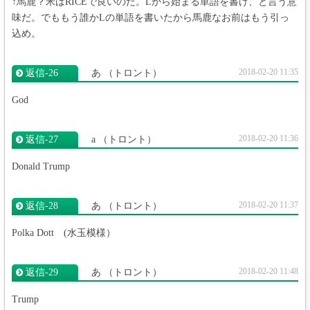
↑馬鹿？米はRICEで良いのだ。Lから始まる単語を書け、と言う意
味だ。でももう誰かLの単語を書いたから馬鹿なお前はもう引っ
込め。
2018-02-20 11:35
返信‐26
あ
（トロント）
God
2018-02-20 11:36
返信‐27
a
（トロント）
Donald Trump
2018-02-20 11:37
返信‐28
あ
（トロント）
Polka Dott (水玉模様）
2018-02-20 11:48
返信‐29
あ
（トロント）
Trump