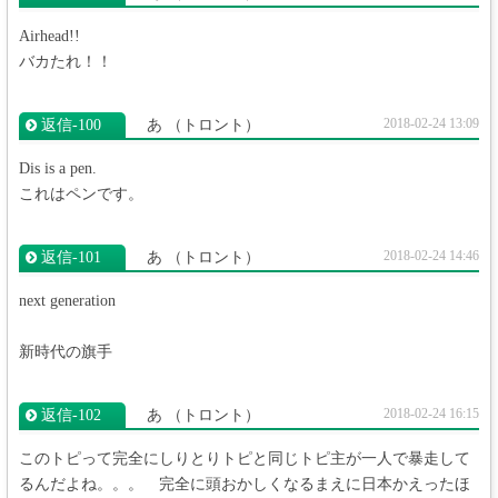
Airhead!!
バカたれ！！
2018-02-24 13:09
返信‐100
あ
（トロント）
Dis is a pen.
これはペンです。
2018-02-24 14:46
返信‐101
あ
（トロント）
next generation
新時代の旗手
2018-02-24 16:15
返信‐102
あ
（トロント）
このトピって完全にしりとりトピと同じトピ主が一人で暴走して
るんだよね。。。 完全に頭おかしくなるまえに日本かえったほ