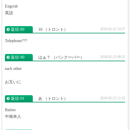
Engrish
英語
2018-02-22 14:37
返信‐89
10
（トロント）
Telephone???
2018-02-23 08:51
返信‐90
はぁ？
（バンクーバー）
each other
お互いに
2018-02-23 12:33
返信‐91
あ
（トロント）
Ratino
中南米人