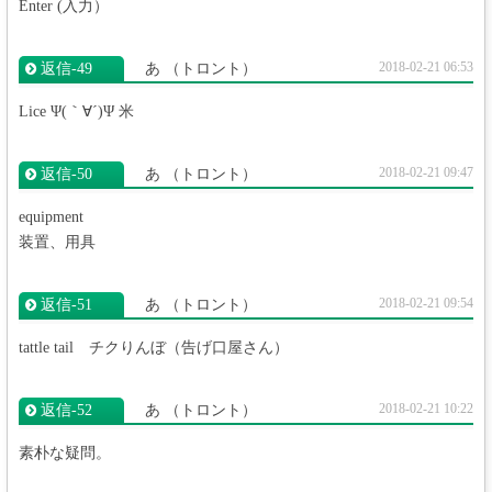
Enter (入力）
2018-02-21 06:53
返信‐49
あ
（トロント）
Lice Ψ(｀∀´)Ψ 米
2018-02-21 09:47
返信‐50
あ
（トロント）
equipment
装置、用具
2018-02-21 09:54
返信‐51
あ
（トロント）
tattle tail チクりんぼ（告げ口屋さん）
2018-02-21 10:22
返信‐52
あ
（トロント）
素朴な疑問。