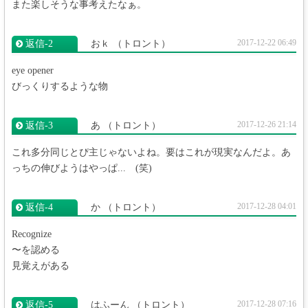
また楽しそうな事考えたなぁ。
2017-12-22 06:49
返信‐2
おｋ
（トロント）
eye opener
びっくりするような物
2017-12-26 21:14
返信‐3
あ
（トロント）
これ多分同じとぴ主じゃないよね。要はこれが現実なんだよ。あ
っちの伸びようはやっぱ... (笑)
2017-12-28 04:01
返信‐4
か
（トロント）
Recognize
〜を認める
見覚えがある
2017-12-28 07:16
返信‐5
はふーん
（トロント）