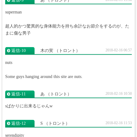
返信‐9
あ
（トロント）
superman
超人的かつ驚異的な身体能力を持ち余計なお節介をするのが、た
まに傷な男子
2018-02-16 06:57
返信‐10
木の実
（トロント）
nuts
Some guys hanging around this site are nuts.
2018-02-16 10:50
返信‐11
あ
（トロント）
sばかりに出来るじゃんw
2018-02-16 11:53
返信‐12
S
（トロント）
serendipity