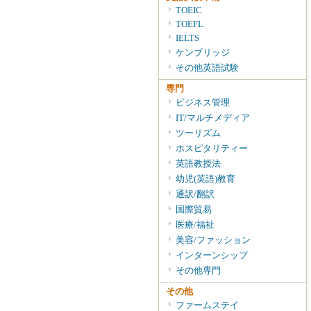
TOEIC
TOEFL
IELTS
ケンブリッジ
その他英語試験
専門
ビジネス管理
IT/マルチメディア
ツーリズム
ホスピタリティー
英語教授法
幼児(英語)教育
通訳/翻訳
国際貿易
医療/福祉
美容/ファッション
インターンシップ
その他専門
その他
ファームステイ