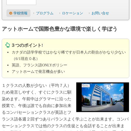
学校情報
プログラム
ロケーション
お問い合せ
アットホームで国際色豊かな環境で楽しく学ぼう
３つのポイント!
カナダの語学学校ではかなり稀ですが日本人の割合がかなり少ない
（6/1現在０名）
英語、フランス語ONLYポリシー
アットホームで発言機会が多い
１クラスの人数が少ない（平均７人）
ため発言しやすく、すぐにクラスに馴
染めます。午前中はグラマーに沿った
授業で、午後は誰でも自由に参加出来
るコンバセーションクラスが英語とフ
ランス語各週２回ずつありバランスよく学ぶことが出来ます。コンバ
セーションクラスでは他のクラスの生徒とも会話することが出来ま