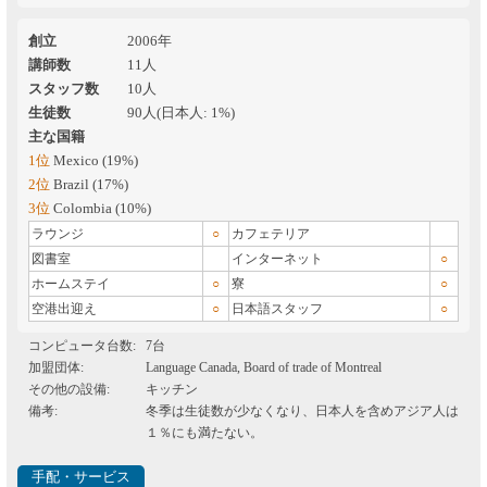
創立
2006年
講師数
11人
スタッフ数
10人
生徒数
90人(日本人: 1%)
主な国籍
1位
Mexico (19%)
2位
Brazil (17%)
3位
Colombia (10%)
ラウンジ
○
カフェテリア
図書室
インターネット
○
ホームステイ
○
寮
○
空港出迎え
○
日本語スタッフ
○
コンピュータ台数
7台
加盟団体
Language Canada, Board of trade of Montreal
その他の設備
キッチン
備考
冬季は生徒数が少なくなり、日本人を含めアジア人は
１％にも満たない。
手配・サービス