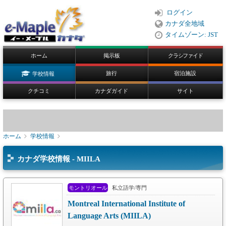
ログイン
カナダ全地域
タイムゾーン: JST
ホーム
掲示板
クラシファイド
旅行
宿泊施設
学校情報
クチコミ
カナダガイド
サイト
ホーム
学校情報
カナダ学校情報 - MIILA
モントリオール
私立語学/専門
Montreal International Institute of
Language Arts (MIILA)