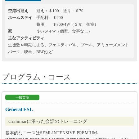
空港出迎え
迎え：＄100、送り：＄70
ホームステイ
手配料
＄200
費用
＄860/4W（３食、個室）
寮
＄676/４W（個室、食事なし）
主なアクティビティ
生徒数や時期による。フェスティバル、プール、アミューズメント
パーク、映画、BBQなど
プログラム・コース
一般英語
General ESL
Grammarに沿った会話のトレーニング
基本的なコースはSEMI-INTENSIVE,PREMIUM-