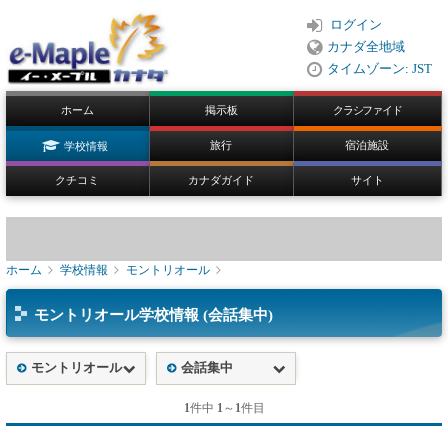
ログイン
カナダ全地域
タイムゾーン: JST
ホーム
掲示板
クラシファイド
旅行
宿泊施設
学校情報
クチコミ
カナダガイド
サイト
ホーム
学校情報
モントリオール
モントリオール学校情報 (会話集中)
モントリオール
会話集中
1
件中
1
～
1
件目