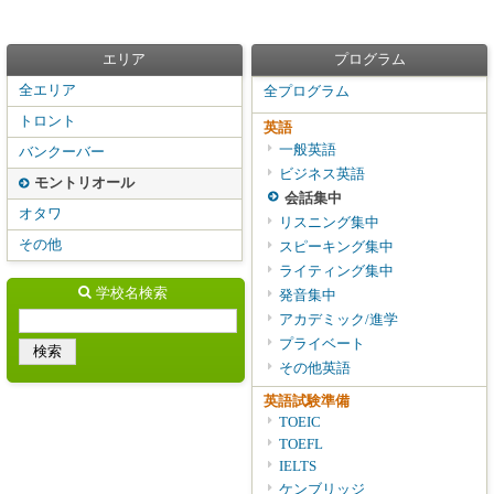
エリア
プログラム
全エリア
全プログラム
トロント
英語
一般英語
バンクーバー
ビジネス英語
モントリオール
会話集中
オタワ
リスニング集中
その他
スピーキング集中
ライティング集中
学校名検索
発音集中
アカデミック/進学
プライベート
その他英語
英語試験準備
TOEIC
TOEFL
IELTS
ケンブリッジ