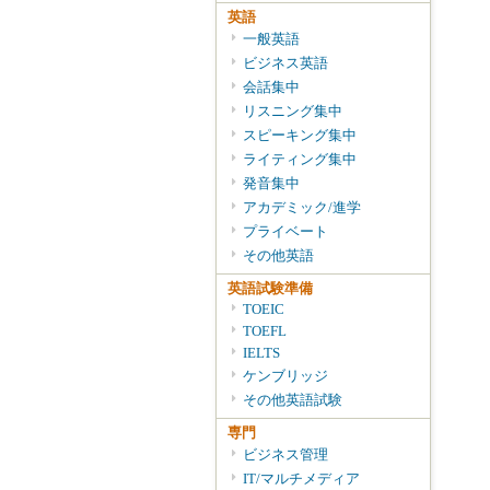
英語
一般英語
ビジネス英語
会話集中
リスニング集中
スピーキング集中
ライティング集中
発音集中
アカデミック/進学
プライベート
その他英語
英語試験準備
TOEIC
TOEFL
IELTS
ケンブリッジ
その他英語試験
専門
ビジネス管理
IT/マルチメディア