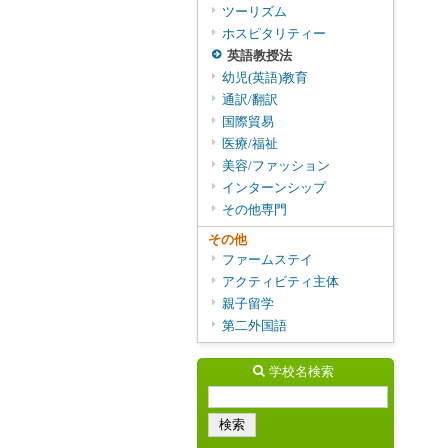
ツーリズム
ホスピタリティー
英語教授法
幼児(英語)教育
通訳/翻訳
国際貿易
医療/福祉
美容/ファッション
インターンシップ
その他専門
その他
ファームステイ
アクティビティ主体
親子留学
第二外国語
学校名検索