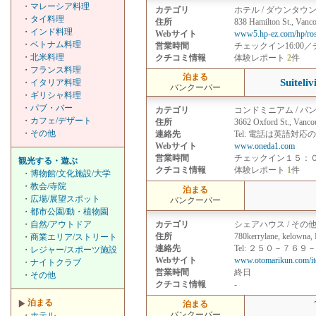
・
マレーシア料理
カテゴリ
ホテル / ダウンタウ
・
タイ料理
住所
838 Hamilton St., Vanc
・
インド料理
Webサイト
www5.hp-ez.com/hp/ros
・
ベトナム料理
営業時間
チェックイン16:00／
・
北米料理
クチコミ情報
体験レポート
2
件
・
フランス料理
泊まる
Suiteli
・
イタリア料理
バンクーバー
・
ギリシャ料理
・
パブ・バー
カテゴリ
コンドミニアム / バ
・
カフェ/デザート
住所
3662 Oxford St., Vanco
・
その他
連絡先
Tel: 電話は英語対応
Webサイト
www.oneda1.com
営業時間
チェックイン１５：
観光する・遊ぶ
クチコミ情報
体験レポート
1
件
・
博物館/文化施設/大学
・
教会/寺院
泊まる
・
広場/展望スポット
バンクーバー
・
都市公園/動・植物園
・
自然/アウトドア
カテゴリ
シェアハウス / その
住所
780kerrylane, kelowna,
・
商業エリア/ストリート
連絡先
Tel: ２５０－７６９－０
・
レジャー/スポーツ施設
Webサイト
www.otomarikun.com/i
・
ナイトクラブ
営業時間
終日
・
その他
クチコミ情報
-
泊まる
泊まる
バンクーバー
・
ホテル