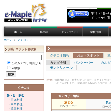
ホーム
掲示板
クラシファイド
学校情報
ホーム
クチコミ
お店･スポット名検索
クチコミ情報
お店・スポット
地
カナダ全域
バンクーバー
カルガ
このカテゴリ/地域より
モントリオール
全検索
[注意]
掲載内容により損害を被った場合、当サイトでは
したとみなします。 問題のある投稿を見つけまし
クチコミ
食べる・飲む
カテゴリ・地域
・
日本料理
泊まる
Ro
・
中華料理
バンクーバー
ローズ
・
韓国料理