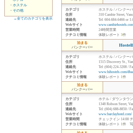
・
ホステル
カテゴリ
ホステル / バンクー
・
その他
住所
310 Cambie Street, Van
→全てのカテゴリを表示
連絡先
Tel: 604-684-6466 or 1
Webサイト
www.cambiehostels.com
営業時間
24時間営業
クチコミ情報
体験レポート
3
件
泊まる
Hostell
バンクーバー
カテゴリ
ホステル / バンクー
住所
1515 Discovery St., Va
連絡先
Tel: (604) 224-3208 / F
Webサイト
www.hihostels.com/dba/
クチコミ情報
体験レポート
1
件
泊まる
バンクーバー
カテゴリ
ホテル / ダウンタウ
住所
1348 Robson Street, Va
連絡先
Tel: (604) 688-8850 / F
Webサイト
www.barclayhotel.com/
営業時間
チェックイン 14:00 
クチコミ情報
体験レポート
1
件 