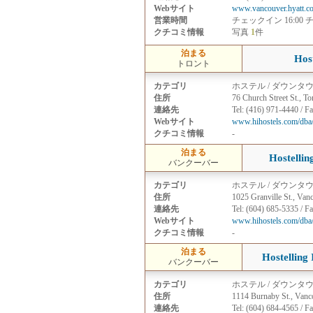
Webサイト
www.vancouver.hyatt.c
営業時間
チェックイン 16:00 
クチコミ情報
写真
1
件
泊まる
Host
トロント
カテゴリ
ホステル / ダウンタ
住所
76 Church Street St., T
連絡先
Tel: (416) 971-4440 / F
Webサイト
www.hihostels.com/dba/
クチコミ情報
-
泊まる
Hostellin
バンクーバー
カテゴリ
ホステル / ダウンタ
住所
1025 Granville St., Van
連絡先
Tel: (604) 685-5335 / F
Webサイト
www.hihostels.com/dba/
クチコミ情報
-
泊まる
Hostelling
バンクーバー
カテゴリ
ホステル / ダウンタ
住所
1114 Burnaby St., Vanc
連絡先
Tel: (604) 684-4565 / F