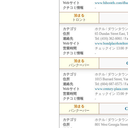
Webサイト
www.hihostels.com/dba/
クチコミ情報
-
泊まる
トロント
カテゴリ
ホテル / ダウンタウ
住所
65 Dundas Street East,
連絡先
Tel: (416) 362-6061 / F
Webサイト
www.bondplacehoteltor
営業時間
チェックイン 13:00 
クチコミ情報
-
泊まる
バンクーバー
カテゴリ
ホテル / ダウンタウ
住所
1015 Burrard Street, V
連絡先
Tel: (604) 687-0575 / F
Webサイト
www.century-plaza.com
営業時間
チェックイン 15:00 
クチコミ情報
-
泊まる
C
バンクーバー
カテゴリ
ホテル / ダウンタウ
住所
801 West Georgia Stree