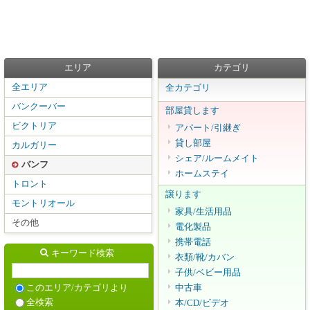
エリア
カテゴリ
全エリア
全カテゴリ
バンクーバー
部屋貸します
ビクトリア
アパート/引継ぎ
貸し部屋
カルガリー
シェア/ルームメイト
バンフ
ホームステイ
トロント
譲ります
モントリオール
家具/生活用品
その他
電化製品
携帯電話
キーワード検索
衣類/靴/カバン
子供/ベビー用品
中古車
このエリア/カテゴリより
全検索
本/CD/ビデオ