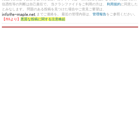
信憑性等の判断は自己責任で。 当クラシファイドをご利用の方は、
利用規約
に同意した
とみなします。 問題のある投稿を見つけた場合やご意見ご要望は、
までご連絡を。 最近の管理内容は、
管理報告
をご参照ください。
【JSSより】
悪質な投稿に関する注意喚起