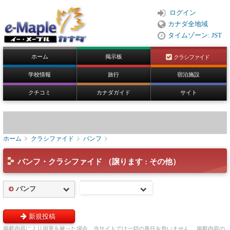
ログイン
カナダ全地域
タイムゾーン: JST
ホーム
掲示板
クラシファイド
学校情報
旅行
宿泊施設
クチコミ
カナダガイド
サイト
ホーム
クラシファイド
バンフ
バンフ・クラシファイド （譲ります : その他）
バンフ
新規投稿
掲載内容により損害を被った場合、当サイトでは一切の責任を負いません。 掲載内容の