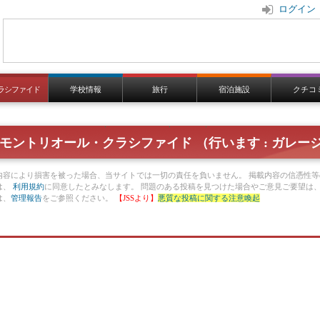
ログイン
ラシファイド
学校情報
旅行
宿泊施設
クチコ
モントリオール・クラシファイド （行います : ガレー
内容により損害を被った場合、当サイトでは一切の責任を負いません。 掲載内容の信憑性等
は、
利用規約
に同意したとみなします。 問題のある投稿を見つけた場合やご意見ご要望は
は、
管理報告
をご参照ください。
【JSSより】
悪質な投稿に関する注意喚起