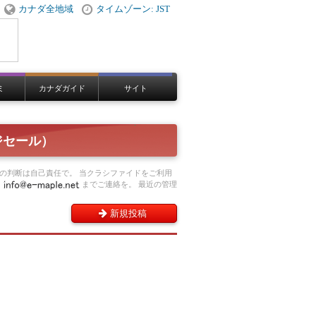
カナダ全地域
タイムゾーン: JST
ミ
カナダガイド
サイト
ジセール）
の判断は自己責任で。 当クラシファイドをご利用
、
までご連絡を。 最近の管理
新規投稿