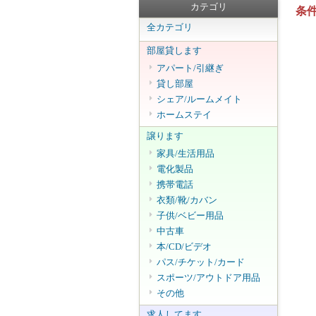
カテゴリ
条
全カテゴリ
部屋貸します
アパート/引継ぎ
貸し部屋
シェア/ルームメイト
ホームステイ
譲ります
家具/生活用品
電化製品
携帯電話
衣類/靴/カバン
子供/ベビー用品
中古車
本/CD/ビデオ
パス/チケット/カード
スポーツ/アウトドア用品
その他
求人してます