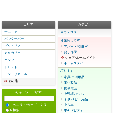
エリア
カテゴリ
全エリア
全カテゴリ
バンクーバー
部屋貸します
ビクトリア
アパート/引継ぎ
貸し部屋
カルガリー
シェア/ルームメイト
バンフ
ホームステイ
トロント
譲ります
モントリオール
家具/生活用品
その他
電化製品
携帯電話
キーワード検索
衣類/靴/カバン
子供/ベビー用品
中古車
このエリア/カテゴリより
全検索
本/CD/ビデオ