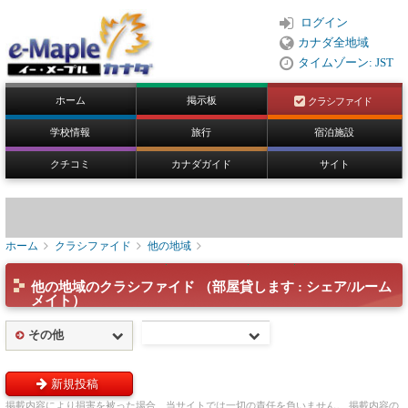
ログイン
カナダ全地域
タイムゾーン: JST
ホーム
掲示板
クラシファイド
学校情報
旅行
宿泊施設
クチコミ
カナダガイド
サイト
ホーム
クラシファイド
他の地域
他の地域のクラシファイド （部屋貸します : シェア/ルーム
メイト）
その他
新規投稿
掲載内容により損害を被った場合、当サイトでは一切の責任を負いません。 掲載内容の