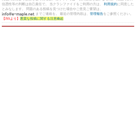
信憑性等の判断は自己責任で。 当クラシファイドをご利用の方は、
利用規約
に同意した
とみなします。 問題のある投稿を見つけた場合やご意見ご要望は、
までご連絡を。 最近の管理内容は、
管理報告
をご参照ください。
【JSSより】
悪質な投稿に関する注意喚起