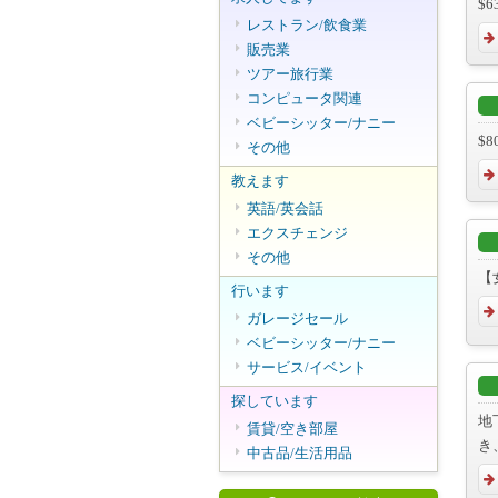
$6
レストラン/飲食業
販売業
ツアー旅行業
コンピュータ関連
ベビーシッター/ナニー
$
その他
教えます
英語/英会話
エクスチェンジ
その他
【女
行います
ガレージセール
ベビーシッター/ナニー
サービス/イベント
探しています
地
賃貸/空き部屋
き
中古品/生活用品