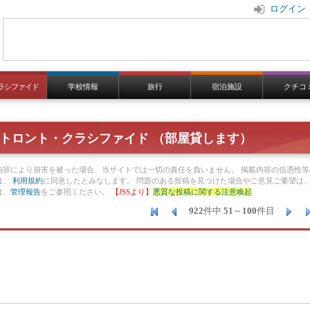
ログイン
ラシファイド
学校情報
旅行
宿泊施設
クチコ
トロント・クラシファイド （部屋貸します）
内容により損害を被った場合、当サイトでは一切の責任を負いません。 掲載内容の信憑性等
は、
利用規約
に同意したとみなします。 問題のある投稿を見つけた場合やご意見ご要望は
は、
管理報告
をご参照ください。
【JSSより】
悪質な投稿に関する注意喚起
922
件中
51
～
100
件目