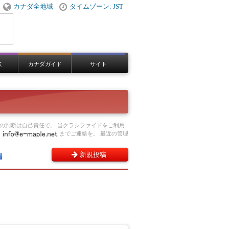
カナダ全地域
タイムゾーン: JST
ミ
カナダガイド
サイト
の判断は自己責任で。 当クラシファイドをご利用
、
までご連絡を。 最近の管理
新規投稿