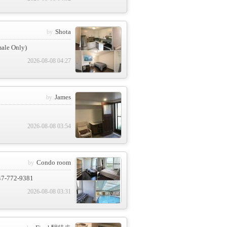
Shota
male Only)
2026-08-08 04:27
James
2026-08-08 03:54
Condo room
647-772-9381
2026-08-08 03:31