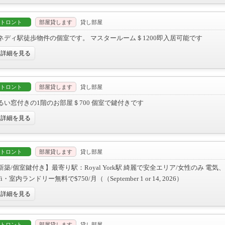
トロント
部屋貸します
貸し部屋
ネディ駅徒歩物件の個室です。 マスタールーム＄1200即入居可能です
詳細を見る
トロント
部屋貸します
貸し部屋
るい窓付きの1階のお部屋＄700 個室で鍵付きです
詳細を見る
トロント
部屋貸します
貸し部屋
新築/個室鍵付き】最寄り駅：Royal York駅 綺麗で安全エリア/女性のみ 電
fi・室内ランドリー無料で$750/月（（September 1 or 14, 2026）
詳細を見る
トロント
部屋貸します
貸し部屋