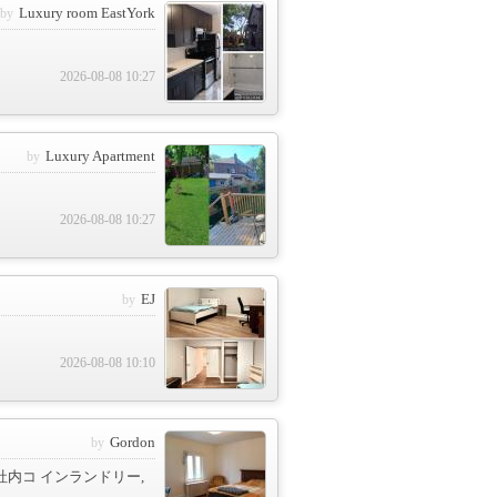
Luxury room EastYork
2026-08-08 10:27
Luxury Apartment
2026-08-08 10:27
EJ
2026-08-08 10:10
Gordon
, 社内コ インランドリー,