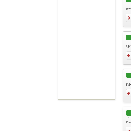
Bro
SH
Pr
Pri