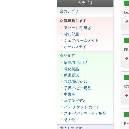
カテゴリ
全カテゴリ
Lux
部屋貸します
アパート/引継ぎ
貸し部屋
シェア/ルームメイト
ホームステイ
PR
譲ります
家具/生活用品
電化製品
携帯電話
衣類/靴/カバン
$70
子供/ベビー用品
中古車
本/CD/ビデオ
パス/チケット/カード
スポーツ/アウトドア用品
その他
B
求人してます