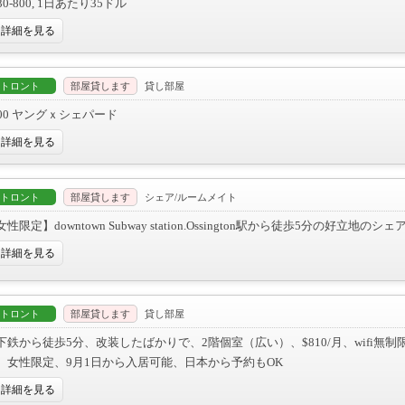
30-800, 1日あたり35ドル
詳細を見る
トロント
部屋貸します
貸し部屋
800 ヤングｘシェパード
詳細を見る
トロント
部屋貸します
シェア/ルームメイト
性限定】downtown Subway station.Ossington駅から徒歩5分の好立地のシェ
詳細を見る
トロント
部屋貸します
貸し部屋
下鉄から徒歩5分、改装したばかりで、2階個室（広い）、$810/月、wifi無
、女性限定、9月1日から入居可能、日本から予約もOK
詳細を見る