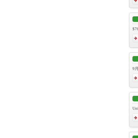
$76
9
Uni