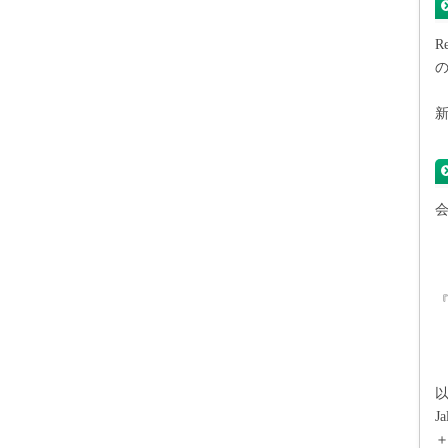
の
J
＋