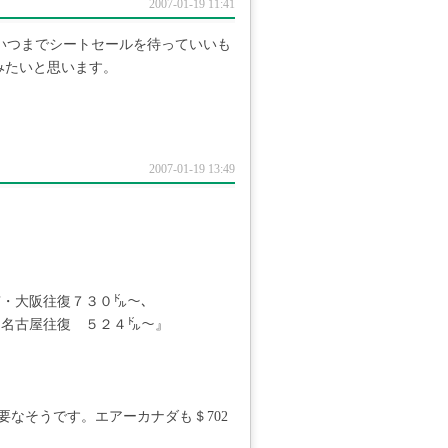
2007-01-19 11:41
、いつまでシートセールを待っていいも
てみたいと思います。
2007-01-19 13:49
京・大阪往復７３０㌦～、
名古屋往復 ５２４㌦～』
必要なそうです。エアーカナダも＄702