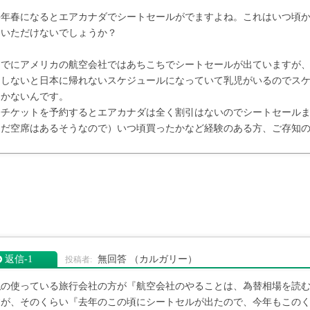
毎年春になるとエアカナダでシートセールがでますよね。これはいつ頃
はいただけないでしょうか？
すでにアメリカの航空会社ではあちこちでシートセールが出ていますが
泊しないと日本に帰れないスケジュールになっていて乳児がいるのでス
しかないんです。
今チケットを予約するとエアカナダは全く割引はないのでシートセール
まだ空席はあるそうなので）いつ頃買ったかなど経験のある方、ご存知
返信‐1
無回答
（カルガリー）
私の使っている旅行会社の方が『航空会社のやることは、為替相場を読
すが、そのくらい『去年のこの頃にシートセルが出たので、今年もこの