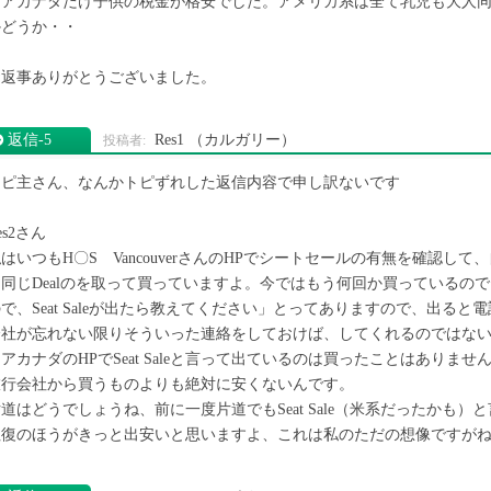
エアカナダだけ子供の税金が格安でした。アメリカ系は全て乳児も大人同
かどうか・・
お返事ありがとうございました。
返信‐5
Res1
（カルガリー）
トピ主さん、なんかトピずれした返信内容で申し訳ないです
es2さん
はいつもH〇S VancouverさんのHPでシートセールの有無を確認し
て同じDealのを取って買っていますよ。今ではもう何回か買っているの
で、Seat Saleが出たら教えてください」とってありますので、出る
会社が忘れない限りそういった連絡をしておけば、してくれるのではな
アカナダのHPでSeat Saleと言って出ているのは買ったことはありませんね
旅行会社から買うものよりも絶対に安くないんです。
道はどうでしょうね、前に一度片道でもSeat Sale（米系だったかも
往復のほうがきっと出安いと思いますよ、これは私のただの想像ですが