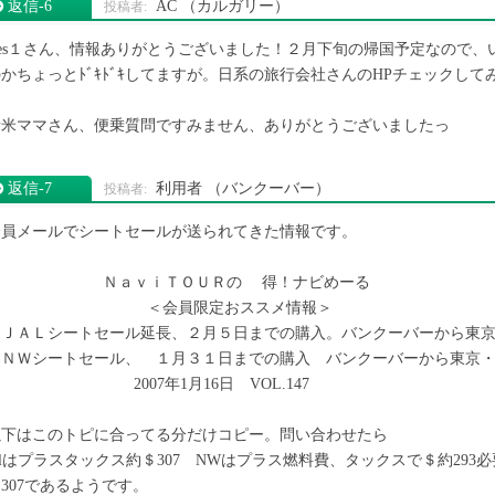
返信‐6
AC
（カルガリー）
Res１さん、情報ありがとうございました！２月下旬の帰国予定なので
かちょっとﾄﾞｷﾄﾞｷしてますが。日系の旅行会社さんのHPチェックし
新米ママさん、便乗質問ですみません、ありがとうございましたっ
返信‐7
利用者
（バンクーバー）
会員メールでシートセールが送られてきた情報です。
ＮａｖｉＴＯＵＲの 得！ナビめーる
＜会員限定おススメ情報＞
『ＪＡＬシートセール延長、２月５日までの購入。バンクーバーから東
ＮＷシートセール、 １月３１日までの購入 バンクーバーから東京・
2007年1月16日 VOL.147
以下はこのトピに合ってる分だけコピー。問い合わせたら
alはプラスタックス約＄307 NWはプラス燃料費、タックスで＄約293
307であるようです。