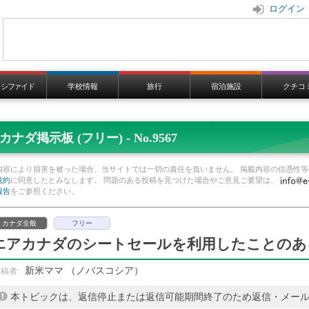
ログイン
ラシファイド
学校情報
旅行
宿泊施設
クチコ
カナダ掲示板 (フリー) - No.9567
内容により損害を被った場合、当サイトでは一切の責任を負いません。 掲載内容の信憑性等
規約
に同意したとみなします。 問題のある投稿を見つけた場合やご意見ご要望は、
報告
をご参照ください。
カナダ全般
フリー
エアカナダのシートセールを利用したことのあ
新米ママ
（ノバスコシア）
本トピックは、返信停止または返信可能期間終了のため返信・メー