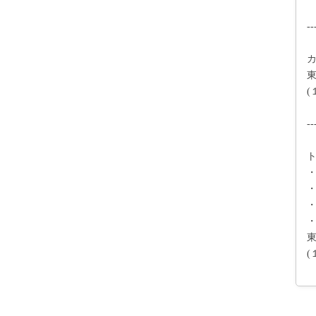
--
--