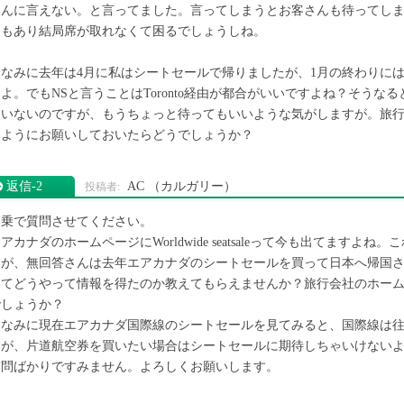
さんに言えない。と言ってました。言ってしまうとお客さんも待ってし
きもあり結局席が取れなくて困るでしょうしね。
ちなみに去年は4月に私はシートセールで帰りましたが、1月の終わりに
よ。でもNSと言うことはToronto経由が都合がいいですよね？そう
ていないのですが、もうちょっと待ってもいいような気がしますが。旅
るようにお願いしておいたらどうでしょうか？
返信‐2
AC
（カルガリー）
便乗で質問させてください。
アカナダのホームページにWorldwide seatsaleって今も出てます
すが、無回答さんは去年エアカナダのシートセールを買って日本へ帰国
ってどうやって情報を得たのか教えてもらえませんか？旅行会社のホー
でしょうか？
ちなみに現在エアカナダ国際線のシートセールを見てみると、国際線は
すが、片道航空券を買いたい場合はシートセールに期待しちゃいけない
質問ばかりですみません。よろしくお願いします。