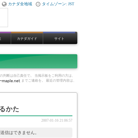
カナダ全地域
タイムゾーン: JST
ミ
カナダガイド
サイト
の判断は自己責任で。 当掲示板をご利用の方は、
までご連絡を。 最近の管理内容は、
るかた
2007-01-16 21:06:57
ル送信はできません。