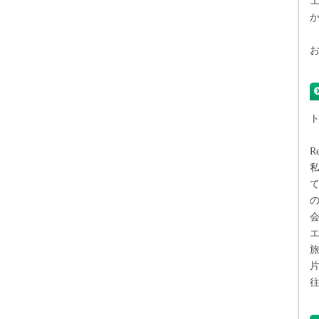
R
私
の
エ
片