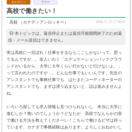
カルガリー
フリー
高校で働きたい！
2006-11-25 17:06:47
高校
（カナディアンロッキー）
本トピックは、返信停止または返信可能期間終了のため返
信・メール送信はできません。
実は高校に一目ぼれ！仕事をするならここしかないって、思っ
てるんですが…。友人いわく「エデュケーションバックグラウ
ンドがいるから、大学に６年くらい行かないと行けないよ。」
って言われたのですが…。どんな仕事でもいいんです。先生の
アシスタントでも事務仕事でも、はたまたコーディネーターの
アシスタントでも、まずは潜り込まないと、話は進みませんよ
ね。
いろいろ探しても求人情報も見つけられないし、本当に大学に
進むしか？無いのでしょうか？どなたか、高校でなんらかの形
で働ける方法を教えてくださーい！こちらで働けるビザは持っ
ています。カナダで事務経験はあります。よろしくおねがいし