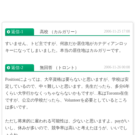
2006-11-25 17:08
返信‐1
高校
（カルガリー）
すいません、トピ主ですが、何故だか居住地がカナディアンロッ
キーになってしまいました。本当の居住地はカルガリーです。
2006-11-26 00:08
返信‐2
無回答
（トロント）
Positionによっては、大卒資格は要らないと思いますが、学校は安
定しているので、中々難しいと思います。先生だったら、多分6年
くらい大学行かなくっちゃならないかもですが…私はToronto在住
ですが、公立の学校だったら、Volunteerを必要としているところ
は多いです。
ただし将来的に雇われる可能性は、少ないと思いますよ。payがい
いし、休みが多いので、競争率は高いと考えたほうが、いいでし
ょうね。