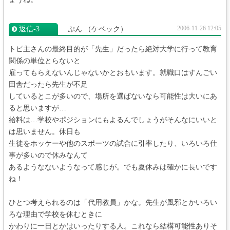
2006-11-26 12:05
返信‐3
ぷん
（ケベック）
トピ主さんの最終目的が「先生」だったら絶対大学に行って教育
関係の単位とらないと
雇ってもらえないんじゃないかとおもいます。就職口はすんごい
田舎だったら先生が不足
しているとこが多いので、場所を選ばないなら可能性は大いにあ
ると思いますが…
給料は…学校やポジションにもよるんでしょうがそんなにいいと
は思いません。休日も
生徒をホッケーや他のスポーツの試合に引率したり、いろいろ仕
事が多いので休みなんて
あるようなないようなって感じが。でも夏休みは確かに長いです
ね！
ひとつ考えられるのは「代用教員」かな。先生が風邪とかいろい
ろな理由で学校を休むときに
かわりに一日とかはいったりする人。これなら結構可能性ありそ