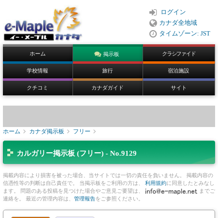
ログイン
カナダ全地域
タイムゾーン: JST
ホーム
クラシファイド
掲示板
学校情報
旅行
宿泊施設
クチコミ
カナダガイド
サイト
ホーム
カナダ掲示板
フリー
カルガリー掲示板 (フリー) - No.9129
掲載内容により損害を被った場合、当サイトでは一切の責任を負いません。 掲載内容の
信憑性等の判断は自己責任で。 当掲示板をご利用の方は、
利用規約
に同意したとみなし
ます。 問題のある投稿を見つけた場合やご意見ご要望は、
までご
連絡を。 最近の管理内容は、
管理報告
をご参照ください。