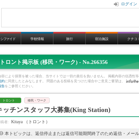
ログイン
ラシファイド
学校情報
旅行
宿泊施設
クチコ
トロント掲示板 (移民・ワーク) - No.266356
内容により損害を被った場合、当サイトでは一切の責任を負いません。 掲載内容の信憑性等
規約
に同意したとみなします。 問題のある投稿を見つけた場合やご意見ご要望は、
報告
をご参照ください。
トロント
移民・ワーク
キッチンスタッフ大募集(King Station)
Kitaya
（トロント）
本トピックは、返信停止または返信可能期間終了のため返信・メー