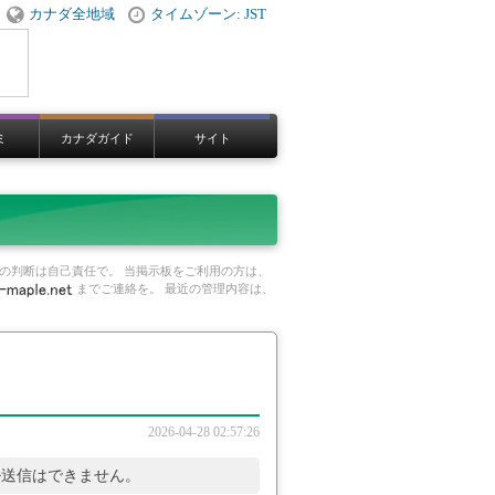
カナダ全地域
タイムゾーン: JST
ミ
カナダガイド
サイト
の判断は自己責任で。 当掲示板をご利用の方は、
までご連絡を。 最近の管理内容は、
2026-04-28 02:57:26
ル送信はできません。