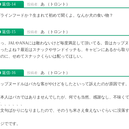
返信‐14
あ
（トロント）
プラインフードか？生まれて初めて聞くよ。なんか犬の食い物？
返信‐15
あ
（トロント）
えっ、JALやANAには敵わないけど毎度満足して頂いてる。昔はカップ
なったよね？最近はスナックやサンドイッチも、キャビンにあるから取
なのに、せめてスナックくらいは配ってほしい。
返信‐16
あ
（トロント）
カップヌードルはバカな客がやけどをしたといって訴えたのが原因です
日本人はバカではありませんでしたが、何でも当然、感謝なし、不味く
だ、、、、、、
と文句ばかりになりましたので、そのうち米さえ食えないぐらいに没落
マジでです。