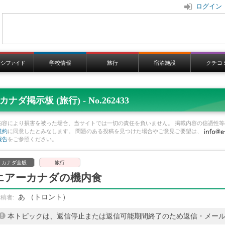
ログイン
ラシファイド
学校情報
旅行
宿泊施設
クチコ
カナダ掲示板 (旅行) - No.262433
内容により損害を被った場合、当サイトでは一切の責任を負いません。 掲載内容の信憑性等
規約
に同意したとみなします。 問題のある投稿を見つけた場合やご意見ご要望は、
報告
をご参照ください。
カナダ全般
旅行
エアーカナダの機内食
あ
（トロント）
本トピックは、返信停止または返信可能期間終了のため返信・メー