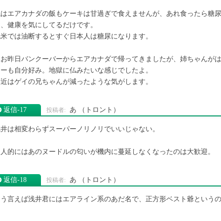
私はエアカナダの飯もケーキは甘過ぎで食えませんが、あれ食ったら糖
て、健康を気にしてるだけです。
北米では油断するとすぐ日本人は糖尿になります。
なお昨日バンクーバーからエアカナダで帰ってきましたが、姉ちゃんが
ューも自分好み。地獄に仏みたいな感じでしたよ。
最近はゲイの兄ちゃんが減ったような気がします。
返信‐17
あ
（トロント）
浅井は相変わらずスーパーノリノリでいいじゃない。
個人的にはあのヌードルの匂いが機内に蔓延しなくなったのは大歓迎。
返信‐18
あ
（トロント）
そう言えば浅井君にはエアライン系のあだ名で、正方形ベスト爺という