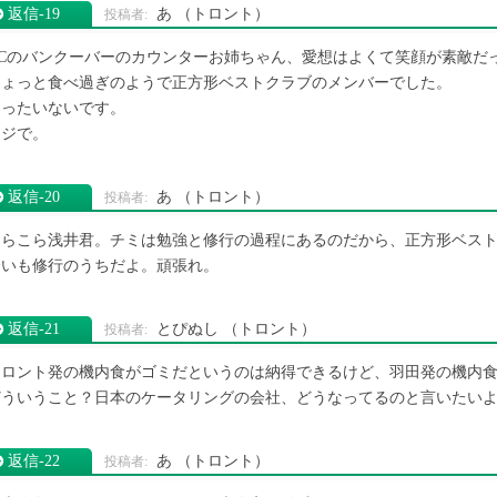
返信‐19
あ
（トロント）
ACのバンクーバーのカウンターお姉ちゃん、愛想はよくて笑顔が素敵だ
ちょっと食べ過ぎのようで正方形ベストクラブのメンバーでした。
もったいないです。
マジで。
返信‐20
あ
（トロント）
こらこら浅井君。チミは勉強と修行の過程にあるのだから、正方形ベス
合いも修行のうちだよ。頑張れ。
返信‐21
とぴぬし
（トロント）
トロント発の機内食がゴミだというのは納得できるけど、羽田発の機内
どういうこと？日本のケータリングの会社、どうなってるのと言いたい
返信‐22
あ
（トロント）