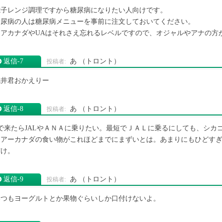
電子レンジ調理ですから糖尿病になりたい人向けです。
糖尿病の人は糖尿病メニューを事前に注文しておいてください。
エアカナダやUAはそれさえ忘れるレベルですので、オジャルやアナの方
返信‐7
あ
（トロント）
浅井君おかえりー
返信‐8
あ
（トロント）
6で来たらJALやＡＮＡに乗りたい。最短でＪＡＬに乗るにしても、シカ
エアーカナダの食い物がこれほどまでにまずいとは。あまりにもひどす
だけ。
返信‐9
あ
（トロント）
いつもヨーグルトとか果物ぐらいしか口付けないよ。