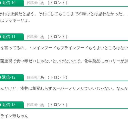
返信‐10
あ
（トロント）
9それは正解だと思う。それにしてもここまで不味いとは思わなかった。
ちはラッキーだよ。
返信‐11
あ
（トロント）
何を言ってるの、トレインフードもプラインフードもうまいところはな
殺菌重視で食中毒ゼロじゃないといけないので。化学薬品にカロリーが
返信‐12
あ
（トロント）
なんだけど、浅井は相変わらずスーパーノリノリでいいじゃない。なん
返信‐13
あ
（トロント）
プライン爺ちゃん