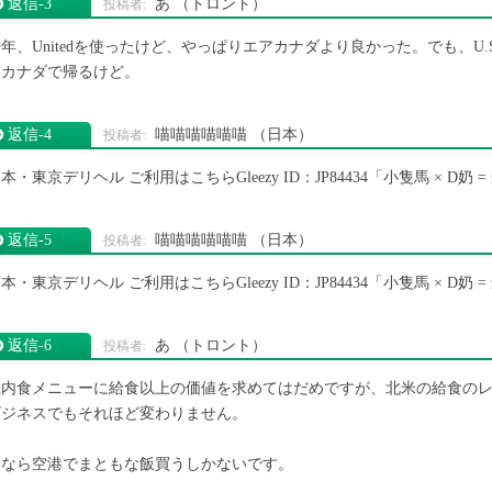
返信‐3
あ
（トロント）
年、Unitedを使ったけど、やっぱりエアカナダより良かった。でも、U
アカナダで帰るけど。
返信‐4
喵喵喵喵喵喵
（日本）
本・東京デリヘル ご利用はこちらGleezy ID：JP84434「小隻馬 × D奶
返信‐5
喵喵喵喵喵喵
（日本）
本・東京デリヘル ご利用はこちらGleezy ID：JP84434「小隻馬 × D奶
返信‐6
あ
（トロント）
機内食メニューに給食以上の価値を求めてはだめですが、北米の給食の
ビジネスでもそれほど変わりません。
嫌なら空港でまともな飯買うしかないです。