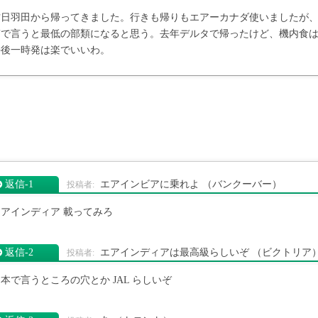
昨日羽田から帰ってきました。行きも帰りもエアーカナダ使いましたが
質で言うと最低の部類になると思う。去年デルタで帰ったけど、機内食
午後一時発は楽でいいわ。
返信‐1
エアインビアに乗れよ
（バンクーバー）
エアインディア 載ってみろ
返信‐2
エアインディアは最高級らしいぞ
（ビクトリア
本で言うところの穴とか JAL らしいぞ