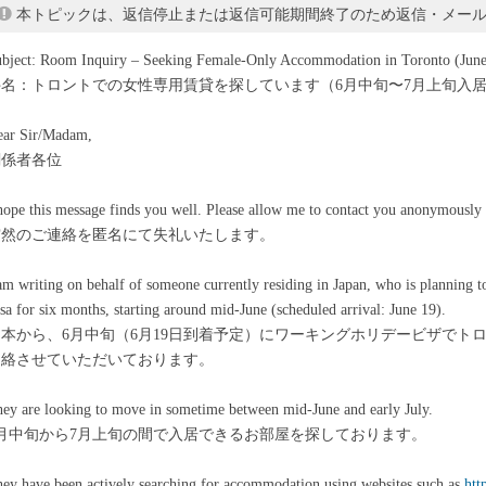
本トピックは、返信停止または返信可能期間終了のため返信・メー
bject: Room Inquiry – Seeking Female-Only Accommodation in Toronto (Jun
件名：トロントでの女性専用賃貸を探しています（6月中旬〜7月上旬入
ear Sir/Madam,
関係者各位
hope this message finds you well. Please allow me to contact you anonymously 
突然のご連絡を匿名にて失礼いたします。
am writing on behalf of someone currently residing in Japan, who is planning
sa for six months, starting around mid-June (scheduled arrival: June 19).
日本から、6月中旬（6月19日到着予定）にワーキングホリデービザでト
連絡させていただいております。
ey are looking to move in sometime between mid-June and early July.
6月中旬から7月上旬の間で入居できるお部屋を探しております。
ey have been actively searching for accommodation using websites such as
htt