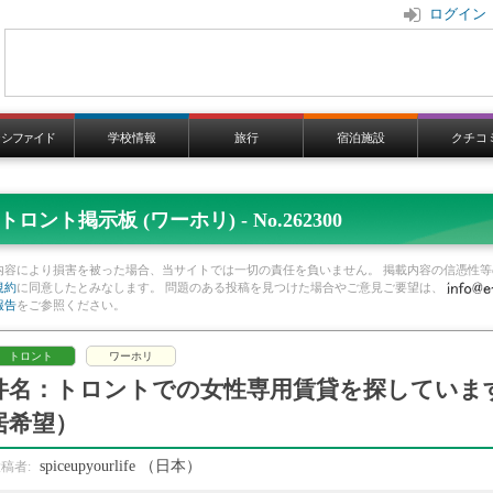
ログイン
ラシファイド
学校情報
旅行
宿泊施設
クチコ
トロント掲示板 (ワーホリ) - No.262300
内容により損害を被った場合、当サイトでは一切の責任を負いません。 掲載内容の信憑性等
規約
に同意したとみなします。 問題のある投稿を見つけた場合やご意見ご要望は、
報告
をご参照ください。
トロント
ワーホリ
件名：トロントでの女性専用賃貸を探しています
居希望）
spiceupyourlife
（日本）