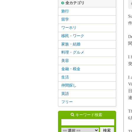
全カテゴリ
旅行
Su
留学
ワーホリ
移民・ワーク
D
家族・結婚
料理・グルメ
I 
美容
金融・税金
生活
I 
Vi
仲間探し
英語
フリー
Th
キーワード検索
Th