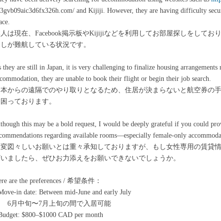
3gvb09aic3d6fx326h.com/ and Kijiji. However, they are having difficulty secur
ace.
人は現在、Facebook掲示板やKijijiなどを利用してお部屋探しをし
探しが難航している状況です。
 they are still in Japan, it is very challenging to finalize housing arrangement
commodation, they are unable to book their flight or begin their job search.
日本からの遠隔でのやり取りとなるため、住居が決まらないと航空券の
に困っております。
though this may be a bold request, I would be deeply grateful if you could pr
commendations regarding available rooms—especially female-only accommoda
大変図々しいお願いとは重々承知しておりますが、もし女性専用の賃貸
ざいましたら、ぜひお力添えをお願いできないでしょうか。
ere are the preferences / 希望条件：
Move-in date: Between mid-June and early July
6月中旬〜7月上旬の間で入居可能
 Budget: $800–$1000 CAD per month