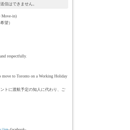
ル送信はできません。
e Move-in)
居希望）
and respectfully.
 to move to Toronto on a Working Holiday
ロントに渡航予定の知人に代わり、ご
p://xn
–facebook-