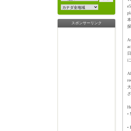
e5
pl
本
スポンサーリンク
As
ac
Al
re
H
• 
•