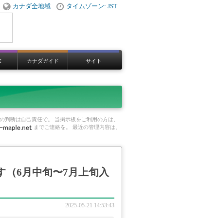
カナダ全地域
タイムゾーン: JST
ミ
カナダガイド
サイト
の判断は自己責任で。 当掲示板をご利用の方は、
までご連絡を。 最近の管理内容は、
（6月中旬〜7月上旬入
2025-05-21 14:53:43