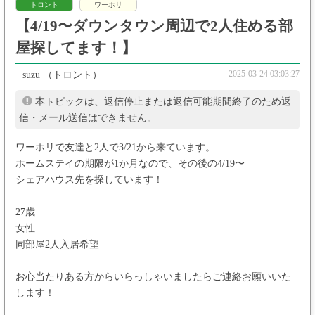
トロント
ワーホリ
【4/19〜ダウンタウン周辺で2人住める部
屋探してます！】
2025-03-24 03:03:27
suzu
（トロント）
本トピックは、返信停止または返信可能期間終了のため返
信・メール送信はできません。
ワーホリで友達と2人で3/21から来ています。
ホームステイの期限が1か月なので、その後の4/19〜
シェアハウス先を探しています！
27歳
女性
同部屋2人入居希望
お心当たりある方からいらっしゃいましたらご連絡お願いいた
します！