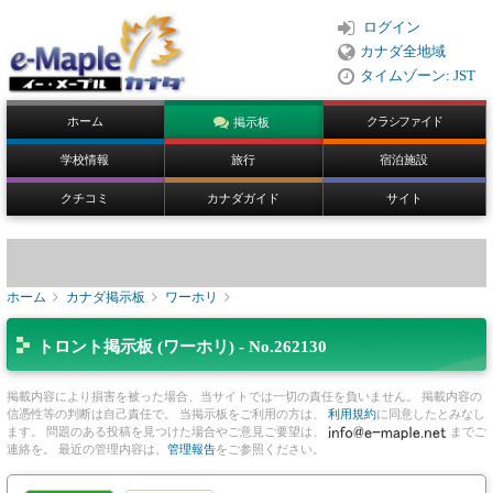
ログイン
カナダ全地域
タイムゾーン: JST
ホーム
クラシファイド
掲示板
学校情報
旅行
宿泊施設
クチコミ
カナダガイド
サイト
ホーム
カナダ掲示板
ワーホリ
トロント掲示板 (ワーホリ) - No.262130
掲載内容により損害を被った場合、当サイトでは一切の責任を負いません。 掲載内容の
信憑性等の判断は自己責任で。 当掲示板をご利用の方は、
利用規約
に同意したとみなし
ます。 問題のある投稿を見つけた場合やご意見ご要望は、
までご
連絡を。 最近の管理内容は、
管理報告
をご参照ください。