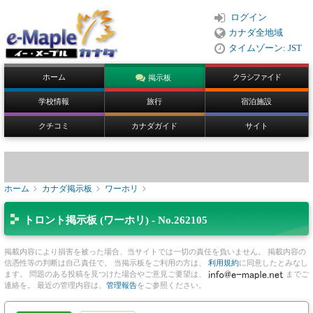
ログイン
カナダ全地域
タイムゾーン: JST
ホーム
クラシファイド
掲示板
学校情報
旅行
宿泊施設
クチコミ
カナダガイド
サイト
ホーム
カナダ掲示板
ワーホリ
トロント掲示板 (ワーホリ) - No.262105
掲載内容により損害を被った場合、当サイトでは一切の責任を負いません。 掲載内容の
信憑性等の判断は自己責任で。 当掲示板をご利用の方は、
利用規約
に同意したとみなし
ます。 問題のある投稿を見つけた場合やご意見ご要望は、
までご
連絡を。 最近の管理内容は、
管理報告
をご参照ください。