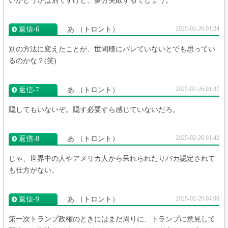
いかどうかは別ですけど。多分失敗するでしょう。
2025-02-26 01:24
返信‐6
あ
（トロント）
別の方法に変えたことが、世間様にバレていないとでも思ってい
るのかな？(笑)
2025-02-26 01:37
返信‐7
あ
（トロント）
隠してもいないぞ。隠す必要すら感じていないだろ。
2025-02-26 01:42
返信‐8
あ
（トロント）
じゃ、世界中の人やアメリカ人から呆れられたりバカ認定されて
も仕方がない。
2025-02-26 04:00
返信‐9
あ
（トロント）
第一次トランプ政権のときにはまだ周りに、トランプに意見して