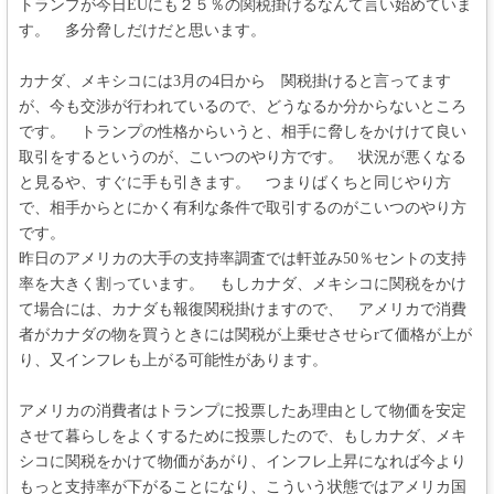
トランプが今日EUにも２５％の関税掛けるなんて言い始めていま
す。 多分脅しだけだと思います。
カナダ、メキシコには3月の4日から 関税掛けると言ってます
が、今も交渉が行われているので、どうなるか分からないところ
です。 トランプの性格からいうと、相手に脅しをかけけて良い
取引をするというのが、こいつのやり方です。 状況が悪くなる
と見るや、すぐに手も引きます。 つまりばくちと同じやり方
で、相手からとにかく有利な条件で取引するのがこいつのやり方
です。
昨日のアメリカの大手の支持率調査では軒並み50％セントの支持
率を大きく割っています。 もしカナダ、メキシコに関税をかけ
て場合には、カナダも報復関税掛けますので、 アメリカで消費
者がカナダの物を買うときには関税が上乗せさせらrて価格が上が
り、又インフレも上がる可能性があります。
アメリカの消費者はトランプに投票したあ理由として物価を安定
させて暮らしをよくするために投票したので、もしカナダ、メキ
シコに関税をかけて物価があがり、インフレ上昇になれば今より
もっと支持率が下がることになり、こういう状態ではアメリカ国