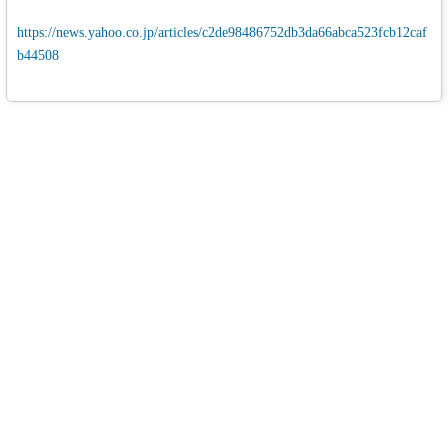
https://news.yahoo.co.jp/articles/c2de98486752db3da66abca523fcb12caf
b44508