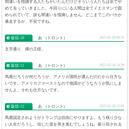
間違いを指摘する人たちがいたんだけどそういう人たちは全てや
めて去っていきました。今回りにいる人間は全てイエスマンで固
められていて、誰も間違いを指摘しません。どこまでこのバカが
暴走するか、不安ですね。
2025-02-26 04:51
返信‐10
あ
（トロント）
文字通り、裸の王様。
2025-02-26 14:59
返信‐11
あ
（トロント）
馬鹿だろうが何だろうが、アメリカ国民が選んだのだから仕方な
いです。アメリカファーストなので他国がどうなろうが気にしま
せんよ。それも仕方ないです。
2025-02-26 15:03
返信‐12
あ
（トロント）
馬鹿認定されようがトランプは自由にやりますよ。もう残り少な
い人生だろうし、信じた道を突き進むでしょうね。振り回される