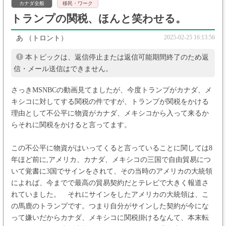
カナダ全般
移民・ワーク
トランプの関税、ほんと笑わせる。
2025-02-25 16:13:56
あ
（トロント）
本トピックは、返信停止または返信可能期間終了のため返
信・メール送信はできません。
さっきMSNBCの動画見てましたが、今度トランプがカナダ、メ
キシコに対してする関税の件ですが、トランプが関税をかける
理由として不公平に物資がカナダ、メキシコから入って来るか
らそれに関税をかけると言ってます。
この不公平に物資がはいってくると言っていることに関しては8
年ほど前に,アメリカ、カナダ、メキシコの三国で自由貿易につ
いて覚書に3国でサインをされて、その当時のアメリカの大統領
によれば、今までで最高の貿易契約だとテレビで大きく報道さ
れていました。 それにサインをしたアメリカの大統領は、こ
の馬鹿のトランプです。つまり自分がサインした契約が今にな
って嫌いだからカナダ、メキシコに関税掛けるなんて、本末転