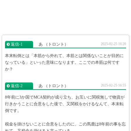
2025-02-25 16:20
返信‐1
あ
（トロント）
本末転倒とは「本筋から外れて、本筋とは関係ないことが目的に
なっている」といった意味になります。ここでの本筋は何です
か？
2025-02-25 16:55
返信‐2
あ
（トロント）
8年前に3か国でMCA契約が成り立ち、お互いに関税無しで物資が
行きかうことに合意をした後で、又関税をかけるなんて、本末転
倒です。
税金を掛けないことに合意をしたのに、この馬鹿は8年前の事を忘
れて、又税金を掛けると言っている。