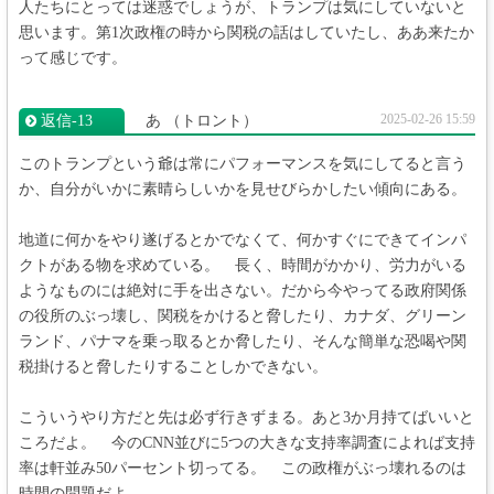
人たちにとっては迷惑でしょうが、トランプは気にしていないと
思います。第1次政権の時から関税の話はしていたし、ああ来たか
って感じです。
2025-02-26 15:59
返信‐13
あ
（トロント）
このトランプという爺は常にパフォーマンスを気にしてると言う
か、自分がいかに素晴らしいかを見せびらかしたい傾向にある。
地道に何かをやり遂げるとかでなくて、何かすぐにできてインパ
クトがある物を求めている。 長く、時間がかかり、労力がいる
ようなものには絶対に手を出さない。だから今やってる政府関係
の役所のぶっ壊し、関税をかけると脅したり、カナダ、グリーン
ランド、パナマを乗っ取るとか脅したり、そんな簡単な恐喝や関
税掛けると脅したりすることしかできない。
こういうやり方だと先は必ず行きずまる。あと3か月持てばいいと
ころだよ。 今のCNN並びに5つの大きな支持率調査によれば支持
率は軒並み50パーセント切ってる。 この政権がぶっ壊れるのは
時間の問題だよ。