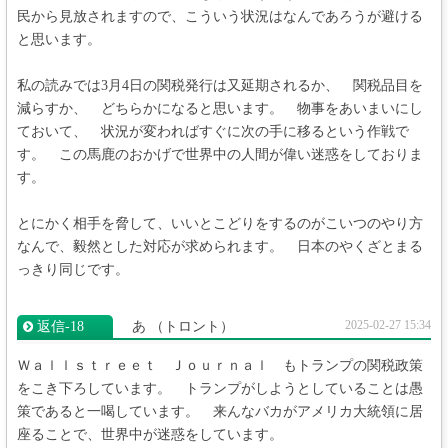
民から見放されますので、こういう状況はなんであろうが避ける
と思います。
私の読みでは3月4日の関税発行は又延期されるか、 関税品目を
減らすか、 どちらかになると思います。 物事をあいまいにし
ておいて、 状況が変わればすぐに次の手に移るという作戦で
す。 この馬鹿のおかげで世界中の人間が偉い迷惑をしておりま
す。
とにかく相手を脅して、いいとこどりをするのがこいつのやり方
なんで、毅然とした対応が求められます。 日本のやくざとまる
っきり同じです。
2025-02-27 15:34
返信‐18
あ
（トロント）
Ｗａｌｌｓｔｒｅｅｔ Ｊｏｕｒｎａｌ もトランプの関税政策
をこき下ろしています。 トランプがしようとしていることは愚
策であると一喝しています。 来んなバカがアメリカ大統領に居
座ることで、世界中が迷惑をしています。