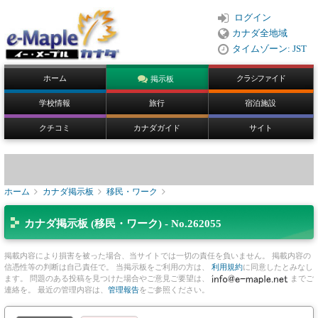
ログイン
カナダ全地域
タイムゾーン: JST
ホーム
クラシファイド
掲示板
学校情報
旅行
宿泊施設
クチコミ
カナダガイド
サイト
ホーム
カナダ掲示板
移民・ワーク
カナダ掲示板 (移民・ワーク) - No.262055
掲載内容により損害を被った場合、当サイトでは一切の責任を負いません。 掲載内容の
信憑性等の判断は自己責任で。 当掲示板をご利用の方は、
利用規約
に同意したとみなし
ます。 問題のある投稿を見つけた場合やご意見ご要望は、
までご
連絡を。 最近の管理内容は、
管理報告
をご参照ください。