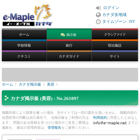
ログイン
カナダ全地域
タイムゾーン: JST
ホーム
クラシファイド
掲示板
学校情報
旅行
宿泊施設
クチコミ
カナダガイド
サイト
ホーム
カナダ掲示板
美容
カナダ掲示板 (美容) - No.261097
掲載内容により損害を被った場合、当サイトでは一切の責任を負いません。 掲載内容の
信憑性等の判断は自己責任で。 当掲示板をご利用の方は、
利用規約
に同意したとみなし
ます。 問題のある投稿を見つけた場合やご意見ご要望は、
までご
連絡を。 最近の管理内容は、
管理報告
をご参照ください。