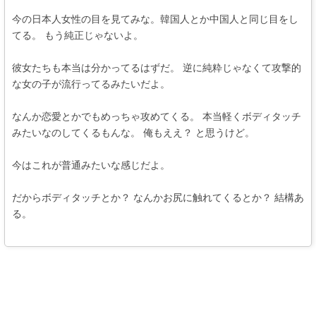
今の日本人女性の目を見てみな。韓国人とか中国人と同じ目をし
てる。 もう純正じゃないよ。
彼女たちも本当は分かってるはずだ。 逆に純粋じゃなくて攻撃的
な女の子が流行ってるみたいだよ。
なんか恋愛とかでもめっちゃ攻めてくる。 本当軽くボディタッチ
みたいなのしてくるもんな。 俺もええ？ と思うけど。
今はこれが普通みたいな感じだよ。
だからボディタッチとか？ なんかお尻に触れてくるとか？ 結構あ
る。