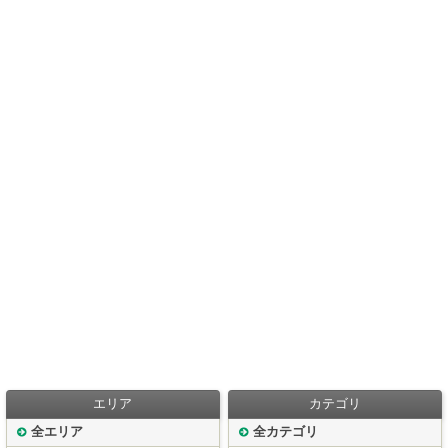
エリア
カテゴリ
全エリア
全カテゴリ