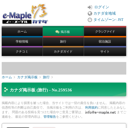
ログイン
カナダ全地域
タイムゾーン: JST
ホーム
クラシファイド
掲示板
学校情報
旅行
宿泊施設
クチコミ
カナダガイド
サイト
ホーム
カナダ掲示板
旅行
カナダ掲示板 (旅行) - No.259536
掲載内容により損害を被った場合、当サイトでは一切の責任を負いません。 掲載内容の
信憑性等の判断は自己責任で。 当掲示板をご利用の方は、
利用規約
に同意したとみなし
ます。 問題のある投稿を見つけた場合やご意見ご要望は、
までご
連絡を。 最近の管理内容は、
管理報告
をご参照ください。