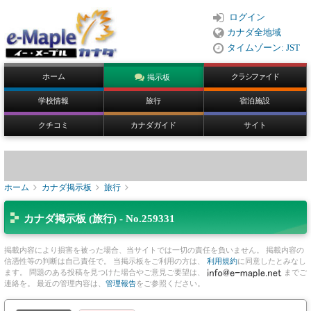
ログイン
カナダ全地域
タイムゾーン: JST
ホーム
クラシファイド
掲示板
学校情報
旅行
宿泊施設
クチコミ
カナダガイド
サイト
ホーム
カナダ掲示板
旅行
カナダ掲示板 (旅行) - No.259331
掲載内容により損害を被った場合、当サイトでは一切の責任を負いません。 掲載内容の
信憑性等の判断は自己責任で。 当掲示板をご利用の方は、
利用規約
に同意したとみなし
ます。 問題のある投稿を見つけた場合やご意見ご要望は、
までご
連絡を。 最近の管理内容は、
管理報告
をご参照ください。