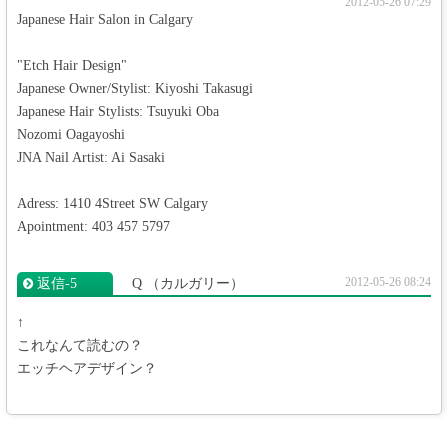
2012-05-26 07:29
Japanese Hair Salon in Calgary
"Etch Hair Design"
Japanese Owner/Stylist: Kiyoshi Takasugi
Japanese Hair Stylists: Tsuyuki Oba
Nozomi Oagayoshi
JNA Nail Artist: Ai Sasaki
Adress: 1410 4Street SW Calgary
Apointment: 403 457 5797
2012-05-26 08:24
返信‐5
Q
（カルガリー）
↑
これなんて読むの？
エッチヘアデザイン？