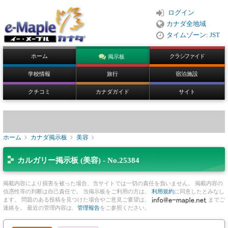
ログイン
カナダ全地域
タイムゾーン: JST
ホーム
クラシファイド
掲示板
学校情報
旅行
宿泊施設
クチコミ
カナダガイド
サイト
ホーム
カナダ掲示板
美容
カルガリー掲示板 (美容) - No.25384
掲載内容により損害を被った場合、当サイトでは一切の責任を負いません。 掲載内容の
信憑性等の判断は自己責任で。 当掲示板をご利用の方は、
利用規約
に同意したとみなし
ます。 問題のある投稿を見つけた場合やご意見ご要望は、
までご
連絡を。 最近の管理内容は、
管理報告
をご参照ください。