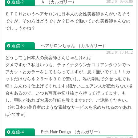
2012-04-09 06:00
返信‐2
Ａ
（カルガリー）
ＥＴＣＨというヘアサロンに日本人の女性美容師さんがいるそう
ですが、その方はどうですか？日本で働いていた美容師さんなの
でしょうかね？
返信‐3
ヘアサロンちゃん
（カルガリー）
2012-04-10 14:12
どうしても日本人の美容師さんじゃなければ
ダメですか？私はいつも、チャイナタウンかコリアンタウンでヘ
アカットとカラーをしてもらってますが、悪く無いですよ！！カ
ットだけなら＄２５〜＄３０で安いし、私の剛毛でクセっ毛でも
軽くふんわり仕上げてくれます♪細かいニュアンスが伝わらない場
合もあるので、いつも写真や切り抜きを持って行ってます。も
し、興味があればお店の詳細を教えますので、ご連絡ください。
（注:日本の美容室のような素敵なサービスを求められるのであれ
ば×ですw）
返信‐4
Etch Hair Design
（カルガリー）