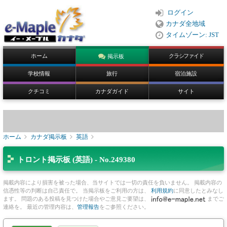
ログイン
カナダ全地域
タイムゾーン: JST
ホーム
クラシファイド
掲示板
学校情報
旅行
宿泊施設
クチコミ
カナダガイド
サイト
ホーム
カナダ掲示板
英語
トロント掲示板 (英語) - No.249380
掲載内容により損害を被った場合、当サイトでは一切の責任を負いません。 掲載内容の
信憑性等の判断は自己責任で。 当掲示板をご利用の方は、
利用規約
に同意したとみなし
ます。 問題のある投稿を見つけた場合やご意見ご要望は、
までご
連絡を。 最近の管理内容は、
管理報告
をご参照ください。