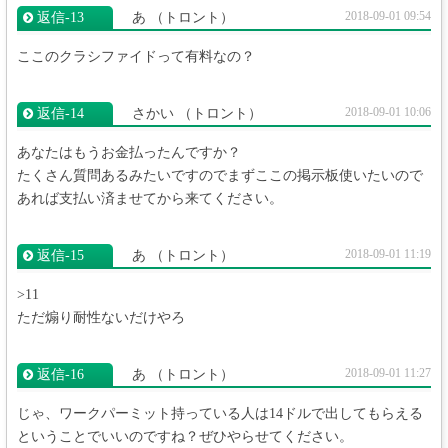
2018-09-01 09:54
返信‐13
あ
（トロント）
ここのクラシファイドって有料なの？
2018-09-01 10:06
返信‐14
さかい
（トロント）
あなたはもうお金払ったんですか？
たくさん質問あるみたいですのでまずここの掲示板使いたいので
あれば支払い済ませてから来てください。
2018-09-01 11:19
返信‐15
あ
（トロント）
>11
ただ煽り耐性ないだけやろ
2018-09-01 11:27
返信‐16
あ
（トロント）
じゃ、ワークパーミット持っている人は14ドルで出してもらえる
ということでいいのですね？ぜひやらせてください。