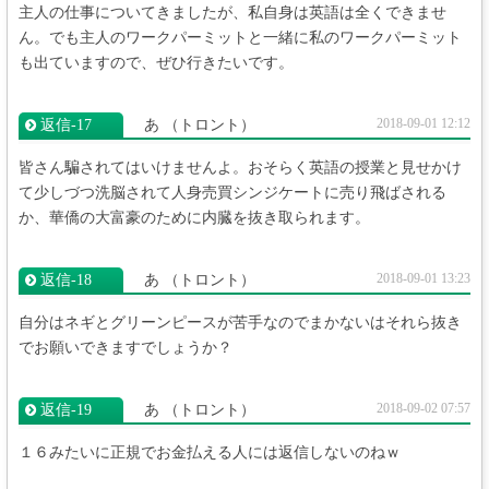
主人の仕事についてきましたが、私自身は英語は全くできませ
ん。でも主人のワークパーミットと一緒に私のワークパーミット
も出ていますので、ぜひ行きたいです。
2018-09-01 12:12
返信‐17
あ
（トロント）
皆さん騙されてはいけませんよ。おそらく英語の授業と見せかけ
て少しづつ洗脳されて人身売買シンジケートに売り飛ばされる
か、華僑の大富豪のために内臓を抜き取られます。
2018-09-01 13:23
返信‐18
あ
（トロント）
自分はネギとグリーンピースが苦手なのでまかないはそれら抜き
でお願いできますでしょうか？
2018-09-02 07:57
返信‐19
あ
（トロント）
１６みたいに正規でお金払える人には返信しないのねｗ