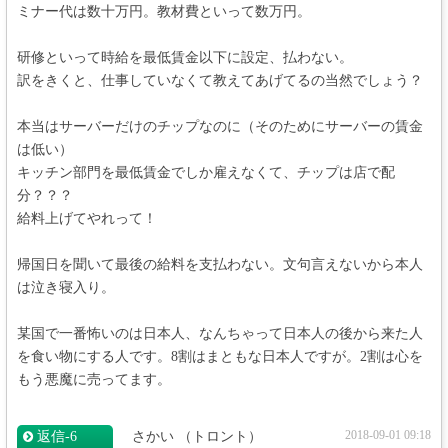
ミナー代は数十万円。教材費といって数万円。
研修といって時給を最低賃金以下に設定、払わない。
訳をきくと、仕事していなくて教えてあげてるの当然でしょう？
本当はサーバーだけのチップなのに（そのためにサーバーの賃金
は低い）
キッチン部門を最低賃金でしか雇えなくて、チップは店で配
分？？？
給料上げてやれって！
帰国日を聞いて最後の給料を支払わない。文句言えないから本人
は泣き寝入り。
某国で一番怖いのは日本人、なんちゃって日本人の後から来た人
を食い物にする人です。8割はまともな日本人ですが。2割は心を
もう悪魔に売ってます。
2018-09-01 09:18
返信‐6
さかい
（トロント）