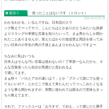
返信‐5
使ったことはないです
（トロント）
2010-10-12 07:29
わかるわかる。いるんですね、日本語のスラ
ング教えて〜ってヤツ。こんにちはとかありがとうみたいな挨拶
よりスラングや卑猥な言葉を知りたいって、まぁ男からしか聞か
れたことありませんが。覚えたばかりの放送禁止用語を使ってみ
たい日本の小学生の男の子達とあんまりかわんないですよ〜
ちなみに私はいつも
日本人はそんな汚い言葉は使わないの！丁寧第一なんだから、そ
んな言葉使ったら自分が馬鹿だと思われるよ
で通してます。
まぁ時々「バカとアホの違いは？」とか「ブスって誰にでも使っ
てもいいの？」とかどこで覚えて来たんだってつっこみたくなる
ような事も聞かれますが、実際に使われては困るので意味もきっ
ちり教えてます。
それで、ファックユーは「おろすぞ、てめえ」って感じだと勝手