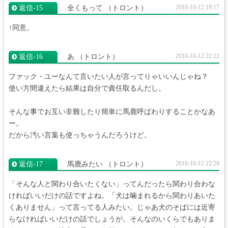
2010-10-12 19:17
返信‐15
全くもって
（トロント）
↑同意。
2010-10-12 22:12
返信‐16
あ
（トロント）
ファック・ユーなんて言いたい人が言ってりゃいいんじゃね？
使い方間違えたら結果は自分で責任取るんだし。
そんな事でお互い非難したり簡単に馬鹿呼ばわりすることかなあ
ー。
だから汚い言葉も使っちゃうんだろうけど。
2010-10-12 22:28
返信‐17
馬鹿みたい
（トロント）
「そんな人と関わり合いたくない」ってんだったら関わり合わな
ければいいだけの話ですよね。「犬は噛まれるから関わりあいた
くありません」って言ってる人みたい。じゃあ犬のそばには近寄
らなければいいだけの話でしょうが。そんなのいくらでもありま