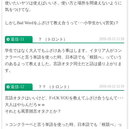
使いたいヤツは使えばいいさ、使い方と場所を間違えないように
気をつけてな。
しかしBad Wordをふざけて教え合うって･･･小学生かい(苦笑)？
2010-10-12 11:18
返信‐11
？
（トロント）
学生ではなく大人でもふざけあう事はします。イタリア人がコン
クラーベと言う単語を使った時、日本語でも「根競べ」っていう
のあるよって教えました。言語オタク同士だと話は盛り上がりま
す。
2010-10-12 12:10
返信‐12
？？
（トロント）
言語オタクはいいけど、F○UK YOUを教えてふざけ合うなんて･･･
大人はやらんだろｗｗ
それとも罵詈雑言オタクとか？
＞コンクラーベと言う単語を使った時、日本語でも「根競べ」っ