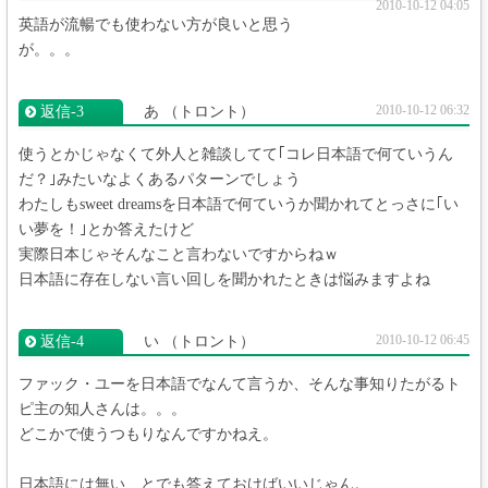
2010-10-12 04:05
英語が流暢でも使わない方が良いと思う
が。。。
2010-10-12 06:32
返信‐3
あ
（トロント）
使うとかじゃなくて外人と雑談してて｢コレ日本語で何ていうん
だ？｣みたいなよくあるパターンでしょう
わたしもsweet dreamsを日本語で何ていうか聞かれてとっさに｢い
い夢を！｣とか答えたけど
実際日本じゃそんなこと言わないですからねｗ
日本語に存在しない言い回しを聞かれたときは悩みますよね
2010-10-12 06:45
返信‐4
い
（トロント）
ファック・ユーを日本語でなんて言うか、そんな事知りたがるト
ピ主の知人さんは。。。
どこかで使うつもりなんですかねえ。
日本語には無い、とでも答えておけばいいじゃん。