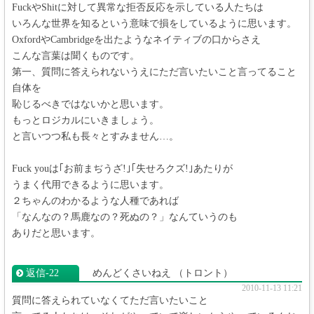
FuckやShitに対して異常な拒否反応を示している人たちは
いろんな世界を知るという意味で損をしているように思います。
OxfordやCambridgeを出たようなネイティブの口からさえ
こんな言葉は聞くものです。
第一、質問に答えられないうえにただ言いたいこと言ってること
自体を
恥じるべきではないかと思います。
もっとロジカルにいきましょう。
と言いつつ私も長々とすみません…。
Fuck youは｢お前まぢうざ!｣｢失せろクズ!｣あたりが
うまく代用できるように思います。
２ちゃんのわかるような人種であれば
「なんなの？馬鹿なの？死ぬの？」なんていうのも
ありだと思います。
返信‐22
めんどくさいねえ
（トロント）
2010-11-13 11:21
質問に答えられていなくてただ言いたいこと