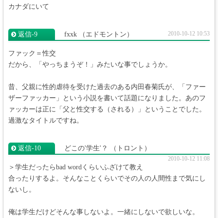
カナダにいて
2010-10-12 10:53
返信‐9
fxxk
（エドモントン）
ファック＝性交
だから、「やっちまうぞ！」みたいな事でしょうか。
昔、父親に性的虐待を受けた過去のある内田春菊氏が、「ファー
ザーファッカー」という小説を書いて話題になりました。あのフ
ァッカーは正に「父と性交する（される）」ということでした。
過激なタイトルですね。
返信‐10
どこの'学生'？
（トロント）
2010-10-12 11:08
＞学生だったらbad wordくらいふざけて教え
合ったりするよ。そんなことくらいでその人の人間性まで気にし
ないし。
俺は学生だけどそんな事しないよ。一緒にしないで欲しいな。