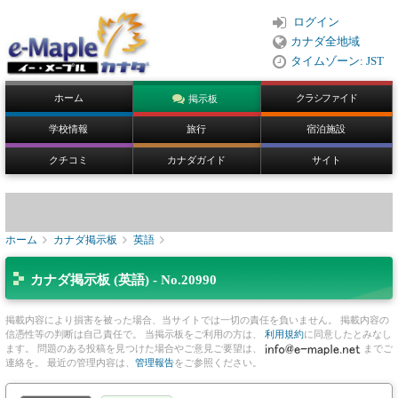
ログイン
カナダ全地域
タイムゾーン: JST
ホーム
クラシファイド
掲示板
学校情報
旅行
宿泊施設
クチコミ
カナダガイド
サイト
ホーム
カナダ掲示板
英語
カナダ掲示板 (英語) - No.20990
掲載内容により損害を被った場合、当サイトでは一切の責任を負いません。 掲載内容の
信憑性等の判断は自己責任で。 当掲示板をご利用の方は、
利用規約
に同意したとみなし
ます。 問題のある投稿を見つけた場合やご意見ご要望は、
までご
連絡を。 最近の管理内容は、
管理報告
をご参照ください。