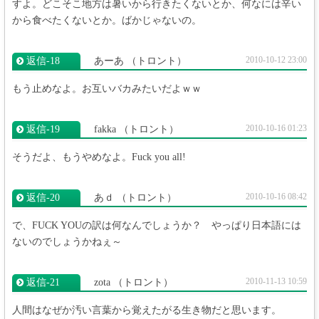
すよ。どこそこ地方は暑いから行きたくないとか、何なには辛い
から食べたくないとか。ばかじゃないの。
2010-10-12 23:00
返信‐18
あーあ
（トロント）
もう止めなよ。お互いバカみたいだよｗｗ
2010-10-16 01:23
返信‐19
fakka
（トロント）
そうだよ、もうやめなよ。Fuck you all!
2010-10-16 08:42
返信‐20
あｄ
（トロント）
で、FUCK YOUの訳は何なんでしょうか？ やっぱり日本語には
ないのでしょうかねぇ～
2010-11-13 10:59
返信‐21
zota
（トロント）
人間はなぜか汚い言葉から覚えたがる生き物だと思います。