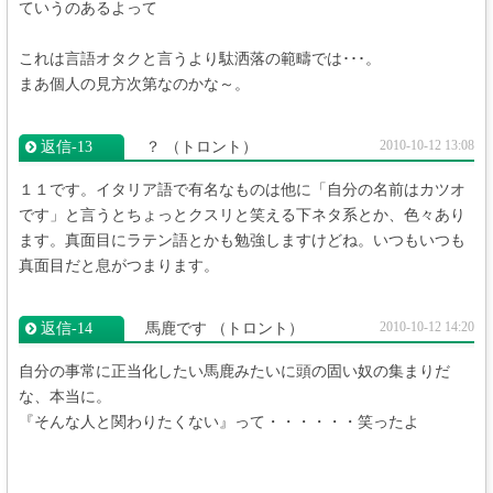
ていうのあるよって
これは言語オタクと言うより駄洒落の範疇では･･･。
まあ個人の見方次第なのかな～。
2010-10-12 13:08
返信‐13
？
（トロント）
１１です。イタリア語で有名なものは他に「自分の名前はカツオ
です」と言うとちょっとクスリと笑える下ネタ系とか、色々あり
ます。真面目にラテン語とかも勉強しますけどね。いつもいつも
真面目だと息がつまります。
2010-10-12 14:20
返信‐14
馬鹿です
（トロント）
自分の事常に正当化したい馬鹿みたいに頭の固い奴の集まりだ
な、本当に。
『そんな人と関わりたくない』って・・・・・・笑ったよ