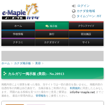
ログイン
カナダ全地域
タイムゾーン: JST
ホーム
クラシファイド
掲示板
学校情報
旅行
宿泊施設
クチコミ
カナダガイド
サイト
ホーム
カナダ掲示板
美容
カルガリー掲示板 (美容) - No.20913
掲載内容により損害を被った場合、当サイトでは一切の責任を負いません。 掲載内容の
信憑性等の判断は自己責任で。 当掲示板をご利用の方は、
利用規約
に同意したとみなし
ます。 問題のある投稿を見つけた場合やご意見ご要望は、
までご
連絡を。 最近の管理内容は、
管理報告
をご参照ください。