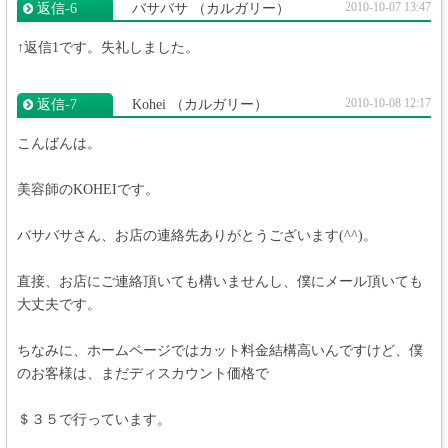
2010-10-07 13:47
返信‐6
バサバサ
（カルガリー）
↑返信1です。失礼しました。
2010-10-08 12:17
返信‐7
Kohei
（カルガリー）
こんばんは。
美容師のKOHEIです。
バサバサさん、お店の連絡先ありがとうございます(^^)。
直接、お店にご連絡頂いても構いませんし、僕にメール頂いても
大丈夫です。
ちなみに、ホームページではカット料金結構高いんですけど、僕
のお客様は、まだディスカウント価格で
＄３５で行っています。