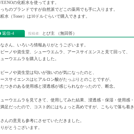
VEENOの化粧水を使ってます。
こっちのブランドですが自然派でどこの薬局でも手に入ります。
粧水（Toner）は10ドルぐらいで購入できます。
返信‐4
とぴ主
（無回答）
みなさん、いろいろ情報ありがとうございます。
アビーノや資生堂、シューウエムラ、アースサイエンスと見て回って、
シューウエムラを購入しました。
アビーノや資生堂は匂いが強いのが気になったのと、
アースサイエンスはヒアルロン酸がたっぷりとのことですが、
べたつきのある使用感と浸透感が感じられなかったので、断念。
シューウエムラを見てきて、使用してみた結果、浸透感・保湿・使用感
大満足だったので、コスト的にはちょっと高めですが、こちらで落ち着
皆さんの意見も参考にさせていただきました。
ありがとうございます。