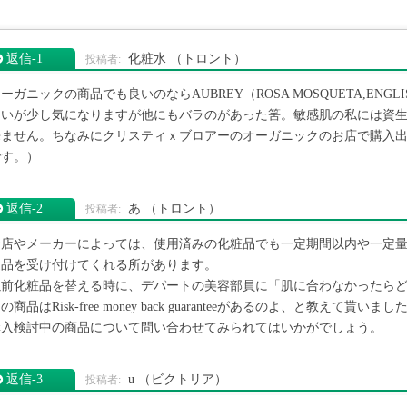
返信‐1
化粧水
（トロント）
ーガニックの商品でも良いのならAUBREY（ROSA MOSQUETA,ENGL
匂いが少し気になりますが他にもバラのがあった筈。敏感肌の私には資
来ません。ちなみにクリスティｘブロアーのオーガニックのお店で購入出来ま
です。）
返信‐2
あ
（トロント）
お店やメーカーによっては、使用済みの化粧品でも一定期間以内や一定
返品を受け付けてくれる所があります。
以前化粧品を替える時に、デパートの美容部員に「肌に合わなかったら
の商品はRisk-free money back guaranteeがあるのよ、と教えて貰いまし
購入検討中の商品について問い合わせてみられてはいかがでしょう。
返信‐3
u
（ビクトリア）