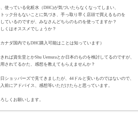
今、使っている化粧水（DHC)が気づいたらなくなってしまい、
ストック分もないことに気づき、手っ取り早く店頭で買えるものを
探しているのですが、みなさんどちらのものを使ってますか？
もしくはオススメでしょうか？
（カナダ国内でもDHC購入可能はことは知っています）
きれば資生堂とかShu Uemuraとか日本のものを検討してるのですが、
使用されてるかた、感想を教えてもらえませんか？
昨日ショッパーズで見てきましたが、44ドルと安いものではないので、
購入前にアドバイス、感想等いただけたらと思っています。
よろしくお願いします。