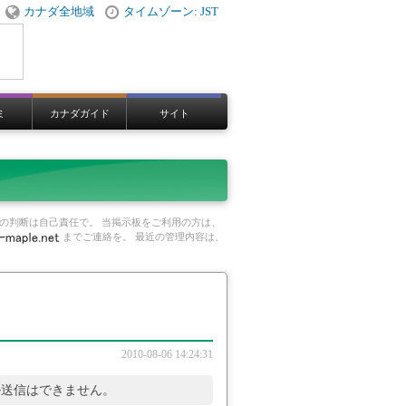
カナダ全地域
タイムゾーン: JST
ミ
カナダガイド
サイト
の判断は自己責任で。 当掲示板をご利用の方は、
までご連絡を。 最近の管理内容は、
2010-08-06 14:24:31
ル送信はできません。