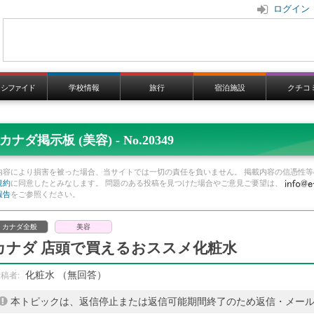
ログイン
ラシファイド
学校情報
旅行
宿泊施設
クチコ
カナダ掲示板 (美容) - No.20349
内容により損害を被った場合、当サイトでは一切の責任を負いません。 掲載内容の信憑性等
規約
に同意したとみなします。 問題のある投稿を見つけた場合やご意見ご要望は、
報告
をご参照ください。
カナダ全般
美容
カナダ 店頭で買えるおススメ化粧水
化粧水
（無回答）
本トピックは、返信停止または返信可能期間終了のため返信・メー