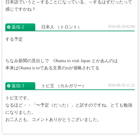
日本語でいうと～することになっている、～するはずだったって
感じですかね？
2010-06-10 02:04
返信‐2
日本人
（トロント）
する予定
ちなみ新聞の見出しで Obama to visit Japan とかあんのは
本来はObama is toである文章のisが省略されてる
2010-06-10 11:22
返信‐3
トピ主
（カルガリー）
トピ主です。
なるほど・・「〜予定（だった）」と訳すのですね。とても勉強
になりました。
お二人とも、コメントありがとうございました。