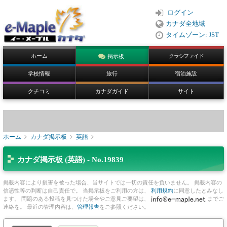
ログイン
カナダ全地域
タイムゾーン: JST
ホーム
クラシファイド
掲示板
学校情報
旅行
宿泊施設
クチコミ
カナダガイド
サイト
ホーム
カナダ掲示板
英語
カナダ掲示板 (英語) - No.19839
掲載内容により損害を被った場合、当サイトでは一切の責任を負いません。 掲載内容の
信憑性等の判断は自己責任で。 当掲示板をご利用の方は、
利用規約
に同意したとみなし
ます。 問題のある投稿を見つけた場合やご意見ご要望は、
までご
連絡を。 最近の管理内容は、
管理報告
をご参照ください。