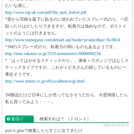
たいな感じ。
http://www.srg-uk.com/pdf/blu_tack_leafret.pdf
*昔から写植を版下に貼るのに使われていたスプレー式のり。一応
貼ったりはがしたりできますが、粘着力は強めなので、ポストイ
ットのようには行きません。
http://www.yumegazai.com/default.asp?mode=product&pc=fk-0024
*3Mのスプレー式のり。粘着力の弱いものもあるようです。
http://item.rakuten.co.jp/3333-mmmstore/c/0000000234/
*「はってはがせるスティックのり」。液体＋スポンジではなくス
ティックタイプですが、これがトピ主さんの探しているものに一
番近そうです。
http://www.mmm.co.jp/office/adhesive/gr.html
3M製品だけど日本にしか売ってなさそうだから、今度帰国したら
私も買ってみよう・・・。
返信‐2
検索すれば？
（トロント）
2009-09-02 05:41
post it glueで検索したらすぐに出てきたけ