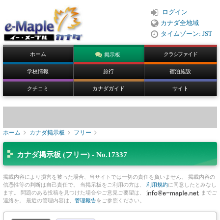
ログイン
カナダ全地域
タイムゾーン: JST
ホーム
クラシファイド
掲示板
学校情報
旅行
宿泊施設
クチコミ
カナダガイド
サイト
ホーム
カナダ掲示板
フリー
カナダ掲示板 (フリー) - No.17337
掲載内容により損害を被った場合、当サイトでは一切の責任を負いません。 掲載内容の
信憑性等の判断は自己責任で。 当掲示板をご利用の方は、
利用規約
に同意したとみなし
ます。 問題のある投稿を見つけた場合やご意見ご要望は、
までご
連絡を。 最近の管理内容は、
管理報告
をご参照ください。