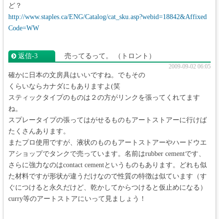
ど？
http://www.staples.ca/ENG/Catalog/cat_sku.asp?webid=18842&Affixed
Code=WW
返信‐3
売ってるって。
（トロント）
2009-09-02 06:05
確かに日本の文房具はいいですね。でもその
くらいならカナダにもありますよ(笑
スティックタイプのものは２の方がリンクを張ってくれてます
ね。
スプレータイプの張ってはがせるものもアートストアーに行けば
たくさんあります。
またプロ使用ですが、液状のものもアートストアーやハードウエ
アショップでタンクで売っています。名前はrubber cementです、
さらに強力なのはcontact cementというものもあります。どれも似
た材料ですが形状が違うだけなので性質の特徴は似ています（す
ぐにつけると永久だけど、乾かしてからつけると仮止めになる）
curry等のアートストアにいって見ましょう！