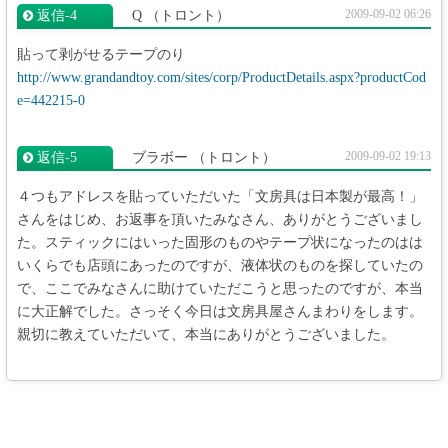
2009-09-02 06:26
返信‐4
Q
（トロント）
貼って剥がせるテープのり
http://www.grandandtoy.com/sites/corp/ProductDetails.aspx?productCod
e=442215-0
2009-09-02 19:13
返信‐5
ブラボー
（トロント）
４つもアドレスを貼っていただいた「文房具は日本製が最高！」
さんをはじめ、お返事を頂いたみなさん、ありがとうございまし
た。スティックにはいった固形のものやテープ状になったのはは
いくらでも店頭にあったのですが、液体状のものを探していたの
で、ここでみなさんに助けていただこうと思ったのですが、本当
に大正解でした。さっそく今日は文房具屋さんまわりをします。
親切に教えていただいて、本当にありがとうございました。