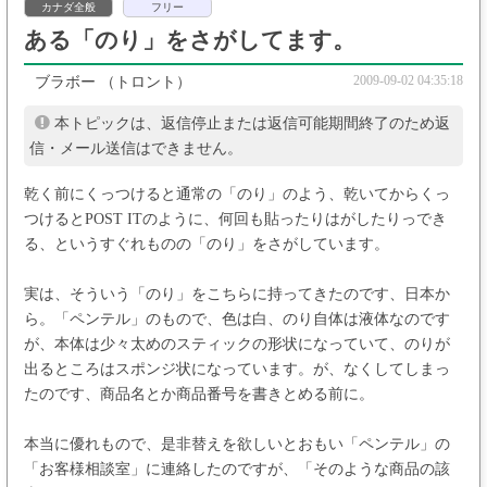
カナダ全般
フリー
ある「のり」をさがしてます。
2009-09-02 04:35:18
ブラボー
（トロント）
本トピックは、返信停止または返信可能期間終了のため返
信・メール送信はできません。
乾く前にくっつけると通常の「のり」のよう、乾いてからくっ
つけるとPOST ITのように、何回も貼ったりはがしたりっでき
る、というすぐれものの「のり」をさがしています。
実は、そういう「のり」をこちらに持ってきたのです、日本か
ら。「ペンテル」のもので、色は白、のり自体は液体なのです
が、本体は少々太めのスティックの形状になっていて、のりが
出るところはスポンジ状になっています。が、なくしてしまっ
たのです、商品名とか商品番号を書きとめる前に。
本当に優れもので、是非替えを欲しいとおもい「ペンテル」の
「お客様相談室」に連絡したのですが、「そのような商品の該