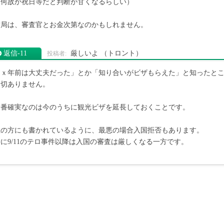
（何故か祝日等だと判断が甘くなるらしい）
結局は、審査官とお金次第なのかもしれません。
返信‐11
厳しいよ
（トロント）
「ｘ年前は大丈夫だった」とか「知り合いがビザもらえた」と知ったと
一切ありません。
一番確実なのは今のうちに観光ビザを延長しておくことです。
上の方にも書かれているように、最悪の場合入国拒否もあります。
に9/11のテロ事件以降は入国の審査は厳しくなる一方です。