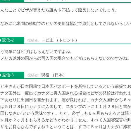
そんなことでビザが貰えたら誰も＄75払って延長しないでしょう。
ちなみに北米間の移動でのビザの更新は協定で原則としてされないらし
返信‐2
トピ主
（トロント）
そう簡単にはビザはもらえないですよね。
アメリカ以外の国からの再入国の場合でもビザはもらえないのですかね
返信‐3
現役
（日本）
トビ主さんが日本国籍で日本国パスポートを所持しているという前提で
カナダ国外に一度出てカナダに再入国される場合はビザの発給は行われ
の下あたりに出国日を書かれます。運が良ければ、カナダ入国日から６
えば５月２８日にカナダに入国して、スタンプの下に１１月２８日と書か
出国しなさい”という意味です）。ただ、必ずしも６ヶ月もらえるとは限
１ヶ月か２ヶ月ももらえるかどうかわかりません。すべて入国審査官の
ビザをお持ちなんですよね？ということは、すでに５ヶ月はカナダに滞