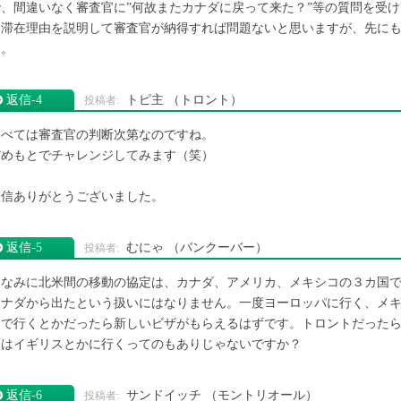
で、間違いなく審査官に”何故またカナダに戻って来た？”等の質問を受
り滞在理由を説明して審査官が納得すれば問題ないと思いますが、先に
す。
返信‐4
トピ主
（トロント）
すべては審査官の判断次第なのですね。
だめもとでチャレンジしてみます（笑）
返信ありがとうございました。
返信‐5
むにゃ
（バンクーバー）
ちなみに北米間の移動の協定は、カナダ、アメリカ、メキシコの３カ国
カナダから出たという扱いにはなりません。一度ヨーロッパに行く、メ
まで行くとかだったら新しいビザがもらえるはずです。トロントだった
くはイギリスとかに行くってのもありじゃないですか？
返信‐6
サンドイッチ
（モントリオール）