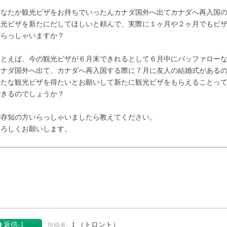
どなたか観光ビザをお持ちでいったんカナダ国外へ出てカナダへ再入国
観光ビザを新たにだしてほしいと頼んで、実際に１ヶ月や２ヶ月でもビ
いらっしゃいますか？
たとえば、今の観光ビザが６月末できれるとして６月中にバッファロー
カナダ国外へ出て、カナダへ再入国する際に７月に友人の結婚式がある
新たな観光ビザを得たいとお願いして新たに観光ビザをもらえることっ
できるのでしょうか？
ご存知の方いらっしゃいましたら教えてください。
よろしくお願いします。
返信‐1
1
（トロント）