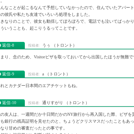
す。
そんなことが起こるなんて予想していなかったので、住んでいたアパー
その彼氏や私たち友達でいろいろ処理をしました。
いきなりのことで、彼女も動揺してぼろぼろで、電話でも泣いてばっか
そういうことも、起こりうるってことです。
返信‐8
うぅ
（トロント）
まり、念のため、Visitorビザを取っておいてから出国したほうが無難
返信‐9
a
（トロント）
それとカナダー日本間のエアチケットもね。
返信‐10
通りすがり
（トロント）
私の友人は、一週間だか十日間だかのNY旅行から再入国した際、ビザを
でも銀行の残高証明を見せたのと、ちょうどクリスマスだったこともあ
かなり甘めの審査だったとの事です。