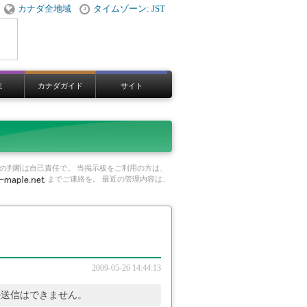
カナダ全地域
タイムゾーン: JST
ミ
カナダガイド
サイト
の判断は自己責任で。 当掲示板をご利用の方は、
までご連絡を。 最近の管理内容は、
2009-05-26 14:44:13
ル送信はできません。