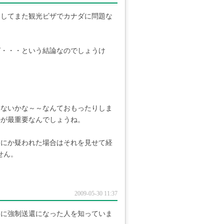
そしてまた観光ビザでカナダに問題な
ば・・・という結論なのでしょうけ
ゃないかな～～なんておもったりしま
のが最重要なんでしょうね。
なにか疑われた場合はそれを見せて経
せん。
2009-05-30 11:37
本に強制送還になった人を知っていま