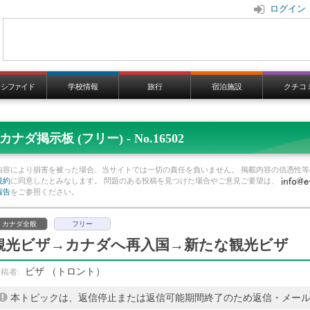
ログイン
ラシファイド
学校情報
旅行
宿泊施設
クチコ
カナダ掲示板 (フリー) - No.16502
内容により損害を被った場合、当サイトでは一切の責任を負いません。 掲載内容の信憑性等
規約
に同意したとみなします。 問題のある投稿を見つけた場合やご意見ご要望は、
報告
をご参照ください。
カナダ全般
フリー
観光ビザ→カナダへ再入国→新たな観光ビザ
ビザ
（トロント）
本トピックは、返信停止または返信可能期間終了のため返信・メー