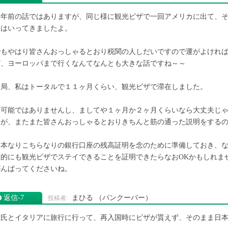
５年前の話ではありますが、同じ様に観光ビザで一回アメリカに出て、
くはいってきましたよ。
でもやはり皆さんおっしゃるとおり税関の人しだいですので運がよけれ
ど、ヨーロッパまで行くなんてなんとも大きな話ですね～～
結局、私はトータルで１１ヶ月くらい、観光ビザで滞在しました。
不可能ではありませんし、ましてや１ヶ月か２ヶ月くらいなら大丈夫じ
すが、またまた皆さんおっしゃるとおりきちんと筋の通った説明をする
日本なりこちらなりの銀行口座の残高証明を念のために準備しておき、
済的にも観光ビザでステイできることを証明できたらなおOKかもしれま
がんばってくださいね。
返信‐7
まひる
（バンクーバー）
彼氏とイタリアに旅行に行って、再入国時にビザが貰えず、そのまま日