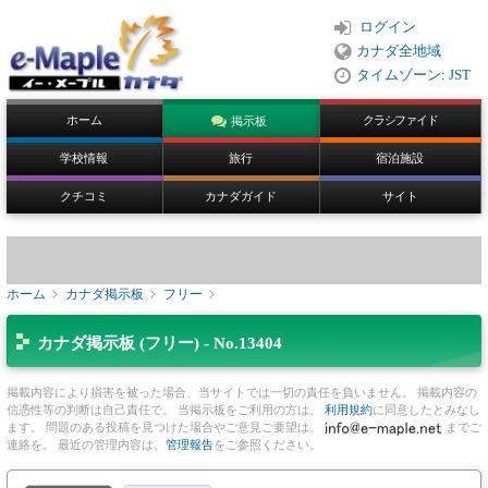
ログイン
カナダ全地域
タイムゾーン: JST
ホーム
クラシファイド
掲示板
学校情報
旅行
宿泊施設
クチコミ
カナダガイド
サイト
ホーム
カナダ掲示板
フリー
カナダ掲示板 (フリー) - No.13404
掲載内容により損害を被った場合、当サイトでは一切の責任を負いません。 掲載内容の
信憑性等の判断は自己責任で。 当掲示板をご利用の方は、
利用規約
に同意したとみなし
ます。 問題のある投稿を見つけた場合やご意見ご要望は、
までご
連絡を。 最近の管理内容は、
管理報告
をご参照ください。