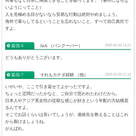
何事もなく日本に帰国できることを願ってます。（事件にならな
いようにってこと）
人を見極める目がないなら安易な行動は絶対やめましょう。
海外で暮らしてるということを忘れないこと。すべて自己責任で
すよ。
2008-06-09 14:22
返信‐6
Jack
（バンクーバー）
どうもありがとうございます。
2008-06-09 22:34
返信‐7
それもカナダ経験
（他）
いやいや、ここで引き返せてよかったですよ。
ちょっと迂闊だったかなと、ご自分で思われたわけだから。
日本人やアジア系女性の従順な感じが好きという年配の方結構居
るんですよ。
そこでお話くらいは良いでしょうが、連絡先を教えることはこれ
から裂けましょうね。
がんばれ。