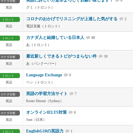
英語に詳しい方是非よろしくお願い致します！
6
カナダ全般
グミ（トロント）
英語
コロナのおかげでリスニングが上達した気がする
2
トロント
電話克服（トロント）
英語
カナダ人と結婚している日本人
88
トロント
あ（トロント）
英語
最近新しくできるトピがつまらない件
18
カナダ全般
あ（バンクーバー）
英語
Language Exchange
0
トロント
ベン（トロント）
英語
英語の学習方法サイト
7
カナダ全般
Kento Shiomi（Sydney）
英語
オンラインIELTS対策
0
カナダ全般
Jean（日本）
英語
EnglishG10の英語力
1
トロント