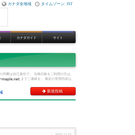
カナダ全地域
タイムゾーン: JST
ミ
カナダガイド
サイト
の判断は自己責任で。 当掲示板をご利用の方は、
までご連絡を。 最近の管理内容は、
新規投稿
2020-12-01