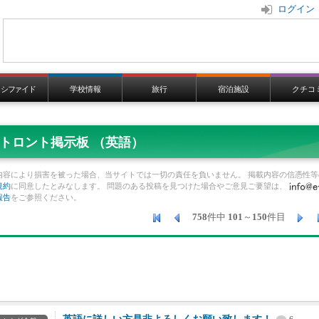
ログイン
ラシファイド
学校情報
旅行
宿泊施設
クチコ
トロント掲示板 （英語）
内容により損害を被った場合、当サイトでは一切の責任を負いません。 掲載内容の信憑性等
規約
に同意したとみなします。 問題のある投稿を見つけた場合やご意見ご要望は、
報告
をご参照ください。
758
件中
101
～
150
件目