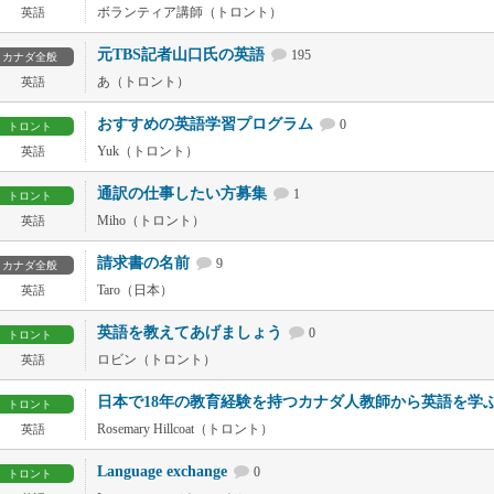
ボランティア講師（トロント）
英語
元TBS記者山口氏の英語
195
カナダ全般
あ（トロント）
英語
おすすめの英語学習プログラム
0
トロント
Yuk（トロント）
英語
通訳の仕事したい方募集
1
トロント
Miho（トロント）
英語
請求書の名前
9
カナダ全般
Taro（日本）
英語
英語を教えてあげましょう
0
トロント
ロビン（トロント）
英語
日本で18年の教育経験を持つカナダ人教師から英語を学
トロント
Rosemary Hillcoat（トロント）
英語
Language exchange
0
トロント