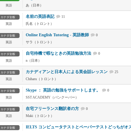
あ（日本）
英語
名前の英語表記
11
カナダ全般
氏名（トロント）
英語
Online English Tutoring - 英語教師
0
カナダ全般
サラ（トロント）
英語
自宅待機で暇なときの英語勉強方法
0
カナダ全般
n（日本）
英語
カナディアンと日本人による英会話レッスン
25
カナダ全般
Chiharu（トロント）
英語
Skype ： 英語の勉強をサポートします。
0
カナダ全般
SST ACADEMY（バンクーバー）
英語
在宅フリーランス翻訳者の方
0
カナダ全般
Maki（トロント）
英語
IELTS コンピュータテストとペーパーテストどっちがオ
カナダ全般