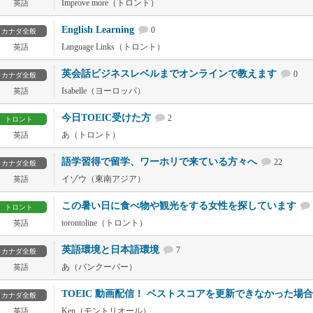
Improve more（トロント）
英語
English Learning
0
カナダ全般
Language Links（トロント）
英語
英会話ビジネスレベルまでオンラインで教えます
0
カナダ全般
Isabelle（ヨーロッパ）
英語
今日TOEIC受けた方
2
トロント
あ（トロント）
英語
語学習得で留学、ワーホリで来ている方々へ
22
カナダ全般
イゾウ（東南アジア）
英語
この暑い日に食べ物や観光をする女性を探しています
トロント
torontoline（トロント）
英語
英語環境と日本語環境
7
カナダ全般
あ（バンクーバー）
英語
TOEIC 動画配信！ ベストスコアを更新できなかった場
カナダ全般
Ken（モントリオール）
英語