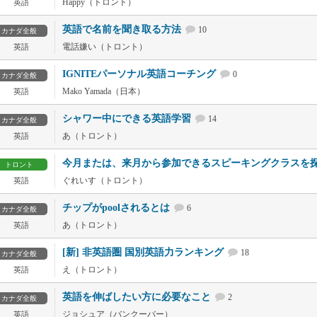
Happy（トロント）
英語
英語で名前を聞き取る方法
10
カナダ全般
電話嫌い（トロント）
英語
IGNITEパーソナル英語コーチング
0
カナダ全般
Mako Yamada（日本）
英語
シャワー中にできる英語学習
14
カナダ全般
あ（トロント）
英語
今月または、来月から参加できるスピーキングクラスを
トロント
ぐれいす（トロント）
英語
チップがpoolされるとは
6
カナダ全般
あ（トロント）
英語
[新] 非英語圏 国別英語力ランキング
18
カナダ全般
え（トロント）
英語
英語を伸ばしたい方に必要なこと
2
カナダ全般
ジョシュア（バンクーバー）
英語