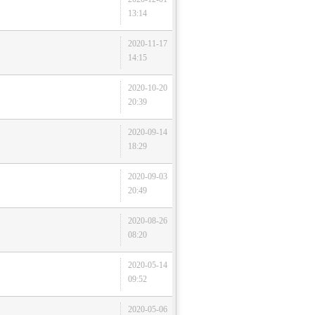
13:14
2020-11-17
14:15
2020-10-20
20:39
2020-09-14
18:29
2020-09-03
20:49
2020-08-26
08:20
2020-05-14
09:52
2020-05-06