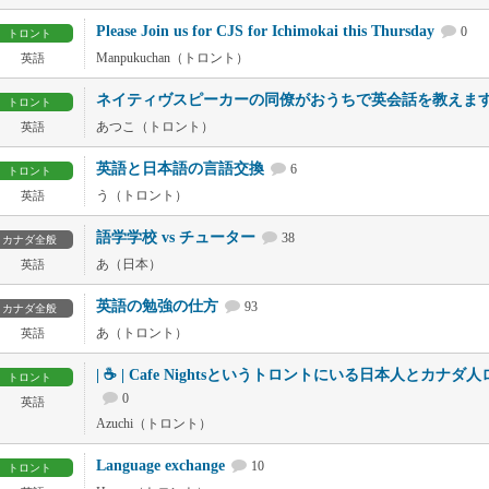
Please Join us for CJS for Ichimokai this Thursday
0
トロント
Manpukuchan（トロント）
英語
ネイティヴスピーカーの同僚がおうちで英会話を教えま
トロント
あつこ（トロント）
英語
英語と日本語の言語交換
6
トロント
う（トロント）
英語
語学学校 vs チューター
38
カナダ全般
あ（日本）
英語
英語の勉強の仕方
93
カナダ全般
あ（トロント）
英語
| ☕ | Cafe Nightsというトロントにいる日本人とカ
トロント
0
英語
Azuchi（トロント）
Language exchange
10
トロント