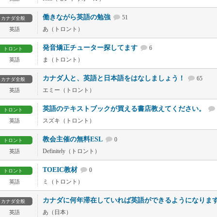
働きながら英語の勉強
51
カナダ全般
あ（トロント）
英語
発音矯正チューター探してます
6
トロント
ま（トロント）
英語
カナダ人と、英語と日本語をはなしましょう！
65
カナダ全般
エミー（トロント）
英語
英語のテキストブックが買える書店教えてください。
トロント
スズキ（トロント）
英語
教会主催の無料ESL
0
トロント
Definitely（トロント）
英語
TOEIC教材
0
トロント
ミ（トロント）
英語
カナダに何年滞在していれば英語ができるようになりま
カナダ全般
あ（日本）
英語