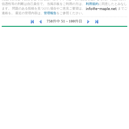
信憑性等の判断は自己責任で。 当掲示板をご利用の方は、
利用規約
に同意したとみなし
ます。 問題のある投稿を見つけた場合やご意見ご要望は、
までご
連絡を。 最近の管理内容は、
管理報告
をご参照ください。
758
件中
51
～
100
件目