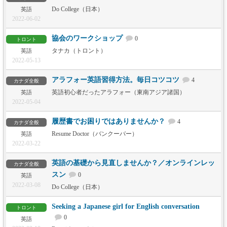
Do College（日本）
英語
2022-06-02
協会のワークショップ
0
トロント
タナカ（トロント）
英語
2022-05-13
アラフォー英語習得方法。毎日コツコツ
4
カナダ全般
英語初心者だったアラフォー（東南アジア諸国）
英語
2022-05-04
履歴書でお困りではありませんか？
4
カナダ全般
Resume Doctor（バンクーバー）
英語
2022-03-22
英語の基礎から見直しませんか？／オンラインレッ
カナダ全般
スン
0
英語
2022-03-08
Do College（日本）
Seeking a Japanese girl for English conversation
トロント
0
英語