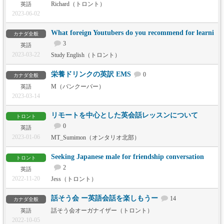
Richard（トロント）
英語
2023-06-02
What foreign Youtubers do you recommend for learni
カナダ全般
3
英語
2023-03-22
Study English（トロント）
栄養ドリンクの英訳 EMS
0
カナダ全般
M（バンクーバー）
英語
2023-03-14
リモートを中心とした英会話レッスンについて
トロント
0
英語
2023-01-06
MT_Sumimon（オンタリオ北部）
Seeking Japanese male for friendship conversation
トロント
2
英語
2022-11-20
Jess（トロント）
話そう会 ー英語会話を楽しもうー
14
カナダ全般
話そう会オーガナイザー（トロント）
英語
2022-10-05