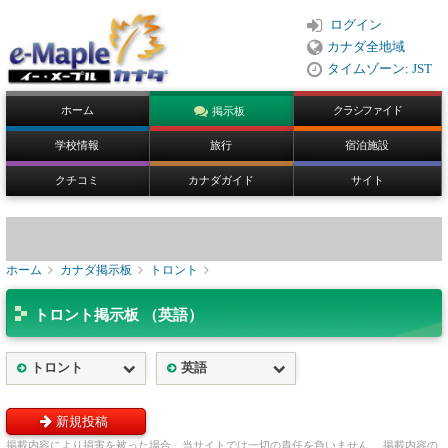
ログイン
カナダ全地域
タイムゾーン: JST
ホーム
クラシファイド
掲示板
学校情報
旅行
宿泊施設
クチコミ
カナダガイド
サイト
ホーム
カナダ掲示板
トロント
トロント掲示板 （英語）
トロント
英語
新規投稿
掲載内容により損害を被った場合、当サイトでは一切の責任を負いません。 掲載内容の