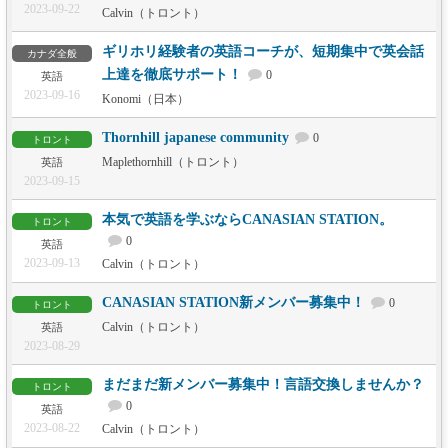
2023-09-22
Calvin（トロント）
ギリホリ経験者の英語コーチが、短期集中で英会話
カナダ全般
上達を徹底サポート！
0
英語
2023-09-16
Konomi（日本）
Thornhill japanese community
0
トロント
Maplethornhill（トロント）
英語
2023-09-15
本気で英語を学ぶならCANASIAN STATION。
トロント
0
英語
2023-09-13
Calvin（トロント）
CANASIAN STATION新メンバー募集中！
0
トロント
Calvin（トロント）
英語
2023-08-29
まだまだ新メンバー募集中！言語交換しませんか？
トロント
0
英語
2023-08-22
Calvin（トロント）